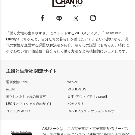
「働く女性の生きやすさ」にコミットするWEBメディア。「Reset our
Lifestyle（ちゃんと、自分たちの暮らしを整えたい）」という想いから、現
代の女性が直面する課題や解決法を紹介。暮らしの話題はもちろん、時代に
そぐわない古い価値観、自分らしく働く方法なども積極的にシェアします。
主婦と生活社 関連サイト
週刊女性PRIME
web!ar
mEdel
PASH! PLUS
暮らしとおしゃれの編集室
日本×アウトドア【cazual】
LEON オフィシャルWebサイト
パチクリ！
コミックPASH！
PASH!ブックス オフィシャルサイト
ABJマークは、この電子書店・電子書籍配信サービス
が、著作権者からコンテンツ使用許諾を得た正規版配