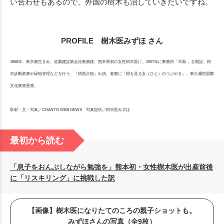
い合わせもあるので、外国の樹木も治していきたいですね。
PROFILE 樹木医みずほ さん
1968年、東京都生まれ。造園建設業会社勤務後、熊本県初の女性樹木医に。2007年に事務所「木風 」を開設。樹
木診断業務や緑地管理などを行う。『情熱大陸』出演。著書に『樹を見る女（ひと）のつぶやき』。東久邇宮国際
文化褒賞受賞。
取材・文・写真／CHANTO WEB NEWS 写真提供／樹木医みずほ
最初から読む
「息子をおんぶしながら勉強を」熊本初・女性樹木医が出産前後
に「リスキリング」に挑戦した訳
【画像】樹木医になりたてのころの親子ショットも。
みずほさんの写真（全9枚）