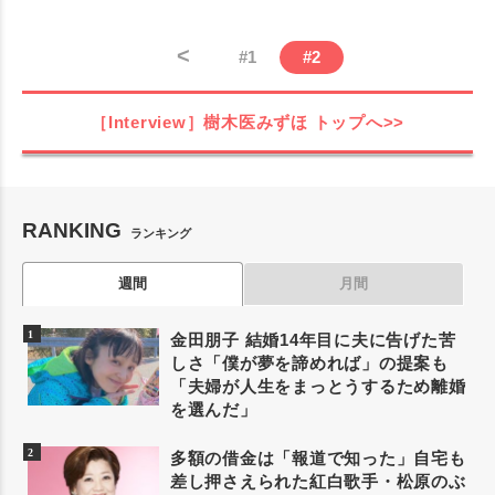
<
#
1
#
2
［Interview］樹木医みずほ
トップへ>>
RANKING
ランキング
週間
月間
金田朋子 結婚14年目に夫に告げた苦
しさ「僕が夢を諦めれば」の提案も
「夫婦が人生をまっとうするため離婚
を選んだ」
多額の借金は「報道で知った」自宅も
差し押さえられた紅白歌手・松原のぶ