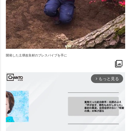
開発した土壌改良材のブレスパイプを手に
もっと見る
arrow_forward_ios