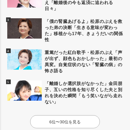
え「離婚後の今も返済に追われる
日々」
「僕の腎臓あげるよ」松原のぶえを救
った弟の決断「生きる意味が変わっ
た」移植から17年、きょうだいの関係
性
重篤だった紅白歌手・松原のぶえ「声
が出ず、顔色もおかしかった」最初の
異変。自覚症状のない「腎臓の病」の
怖さ語る
「離婚しか選択肢がなかった」金田朋
子、互いの性格を知り尽くした夫と別
れを決めた瞬間「もう笑いながら走れ
ない」
6位〜30位を見る