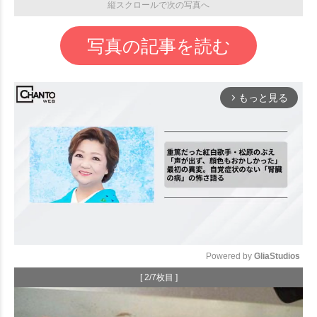
縦スクロールで次の写真へ
写真の記事を読む
もっと見る
arrow_forward_ios
Powered by 
GliaStudios
[ 2/7枚目 ]
Mute