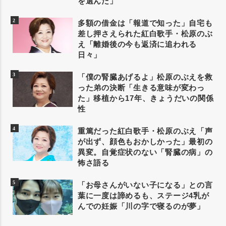
を選んだ」
多額の借金は「報道で知った」自宅も
差し押さえられた紅白歌手・松原のぶ
え「離婚後の今も返済に追われる
日々」
「僕の腎臓あげるよ」松原のぶえを救
った弟の決断「生きる意味が変わっ
た」移植から17年、きょうだいの関係
性
重篤だった紅白歌手・松原のぶえ「声
が出ず、顔色もおかしかった」最初の
異変。自覚症状のない「腎臓の病」の
怖さ語る
「お母さんがいない子になる」との言
葉に一度は諦めるも、ステージ4乳が
んでの妊娠「川の字で寝るのが夢」