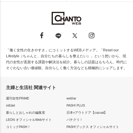
「働く女性の生きやすさ」にコミットするWEBメディア。「Reset our
Lifestyle（ちゃんと、自分たちの暮らしを整えたい）」という想いから、現
代の女性が直面する課題や解決法を紹介。暮らしの話題はもちろん、時代に
そぐわない古い価値観、自分らしく働く方法なども積極的にシェアします。
主婦と生活社 関連サイト
週刊女性PRIME
web!ar
mEdel
PASH! PLUS
暮らしとおしゃれの編集室
日本×アウトドア【cazual】
LEON オフィシャルWebサイト
パチクリ！
コミックPASH！
PASH!ブックス オフィシャルサイト