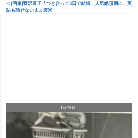
＜[画像]野沢直子「つき合って3日で結婚」人気絶頂期に、英
語も話せないまま渡米
[ 1/7枚目 ]