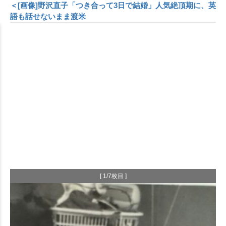
＜[画像]野沢直子「つき合って3日で結婚」人気絶頂期に、英
語も話せないまま渡米
[ 1/7枚目 ]