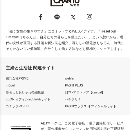
「働く女性の生きやすさ」にコミットするWEBメディア。「Reset our
Lifestyle（ちゃんと、自分たちの暮らしを整えたい）」という想いから、現
代の女性が直面する課題や解決法を紹介。暮らしの話題はもちろん、時代に
そぐわない古い価値観、自分らしく働く方法なども積極的にシェアします。
主婦と生活社 関連サイト
週刊女性PRIME
web!ar
mEdel
PASH! PLUS
暮らしとおしゃれの編集室
日本×アウトドア【cazual】
LEON オフィシャルWebサイト
パチクリ！
コミックPASH！
PASH!ブックス オフィシャルサイト
ABJマークは、この電子書店・電子書籍配信サービス
が、著作権者からコンテンツ使用許諾を得た正規版配