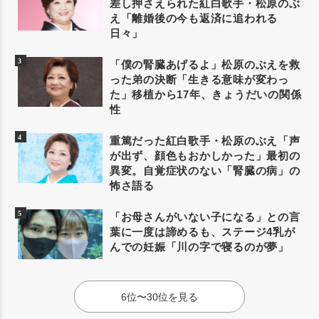
差し押さえられた紅白歌手・松原のぶ
え「離婚後の今も返済に追われる
日々」
「僕の腎臓あげるよ」松原のぶえを救
った弟の決断「生きる意味が変わっ
た」移植から17年、きょうだいの関係
性
重篤だった紅白歌手・松原のぶえ「声
が出ず、顔色もおかしかった」最初の
異変。自覚症状のない「腎臓の病」の
怖さ語る
「お母さんがいない子になる」との言
葉に一度は諦めるも、ステージ4乳が
んでの妊娠「川の字で寝るのが夢」
6位〜30位を見る