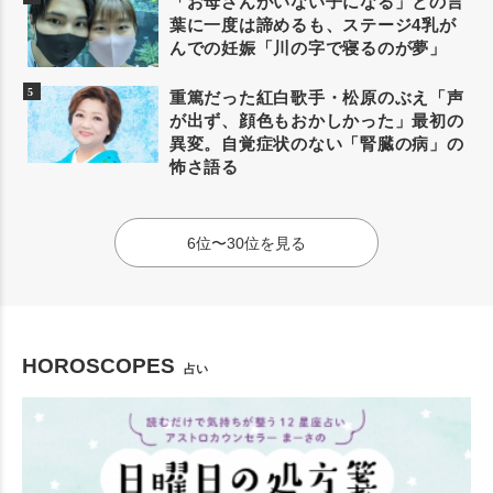
「お母さんがいない子になる」との言
葉に一度は諦めるも、ステージ4乳が
んでの妊娠「川の字で寝るのが夢」
重篤だった紅白歌手・松原のぶえ「声
が出ず、顔色もおかしかった」最初の
異変。自覚症状のない「腎臓の病」の
怖さ語る
6位〜30位を見る
HOROSCOPES
占い