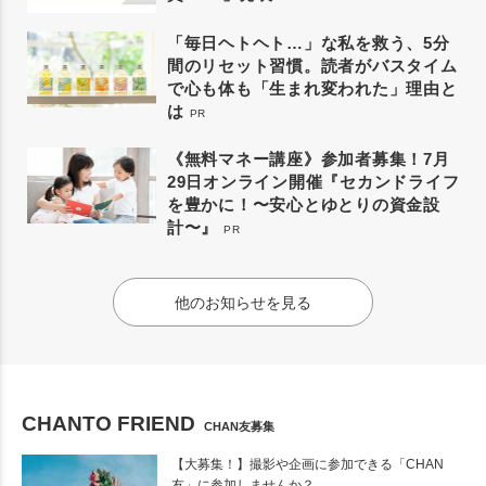
「毎日ヘトヘト…」な私を救う、5分
間のリセット習慣。読者がバスタイム
で心も体も「生まれ変われた」理由と
は
PR
《無料マネー講座》参加者募集！7月
29日オンライン開催『セカンドライフ
を豊かに！〜安心とゆとりの資金設
計〜』
PR
他のお知らせを見る
CHANTO FRIEND
CHAN友募集
【大募集！】撮影や企画に参加できる「CHAN
友」に参加しませんか？