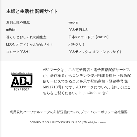
主婦と生活社 関連サイト
週刊女性PRIME
web!ar
mEdel
PASH! PLUS
暮らしとおしゃれの編集室
日本×アウトドア【cazual】
LEON オフィシャルWebサイト
パチクリ！
コミックPASH！
PASH!ブックス オフィシャルサイト
ABJマークは、この電子書店・電子書籍配信サービス
が、著作権者からコンテンツ使用許諾を得た正規版配
信サービスであることを示す登録商標（登録番号 第
6091713号）です。ABJマークについて、詳しくはこ
ちらをご覧ください。
https://aebs.or.jp/
利用規約
パーソナルデータの外部送信について
プライバシーポリシー
会社概要
COPYRIGHT © SHUFU TO SEIKATSU SHA CO.,LTD. All rights reserved.