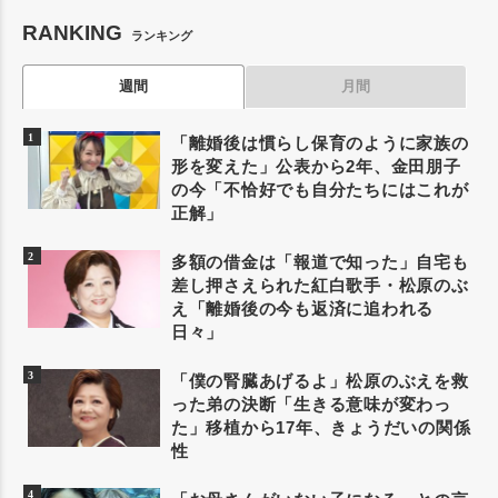
RANKING
ランキング
週間
月間
「離婚後は慣らし保育のように家族の
形を変えた」公表から2年、金田朋子
の今「不恰好でも自分たちにはこれが
正解」
多額の借金は「報道で知った」自宅も
差し押さえられた紅白歌手・松原のぶ
え「離婚後の今も返済に追われる
日々」
「僕の腎臓あげるよ」松原のぶえを救
った弟の決断「生きる意味が変わっ
た」移植から17年、きょうだいの関係
性