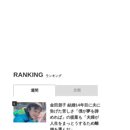
RANKING
ランキング
週間
月間
金田朋子 結婚14年目に夫に
告げた苦しさ「僕が夢を諦
めれば」の提案も「夫婦が
人生をまっとうするため離
婚を選んだ」