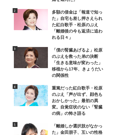
多額の借金は「報道で知っ
た」自宅も差し押さえられ
た紅白歌手・松原のぶえ
「離婚後の今も返済に追わ
れる日々」
「僕の腎臓あげるよ」松原
2/2
のぶえを救った弟の決断
「生きる意味が変わった」
移植から17年、きょうだい
の関係性
重篤だった紅白歌手・松原
のぶえ「声が出ず、顔色も
おかしかった」最初の異
変。自覚症状のない「腎臓
の病」の怖さ語る
「離婚しか選択肢がなかっ
た」金田朋子、互いの性格