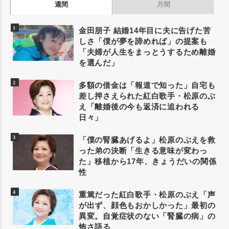
週間
月間
金田朋子 結婚14年目に夫に告げた苦
しさ「僕が夢を諦めれば」の提案も
「夫婦が人生をまっとうするため離婚
を選んだ」
多額の借金は「報道で知った」自宅も
差し押さえられた紅白歌手・松原のぶ
え「離婚後の今も返済に追われる
日々」
「僕の腎臓あげるよ」松原のぶえを救
った弟の決断「生きる意味が変わっ
た」移植から17年、きょうだいの関係
性
重篤だった紅白歌手・松原のぶえ「声
が出ず、顔色もおかしかった」最初の
異変。自覚症状のない「腎臓の病」の
怖さ語る