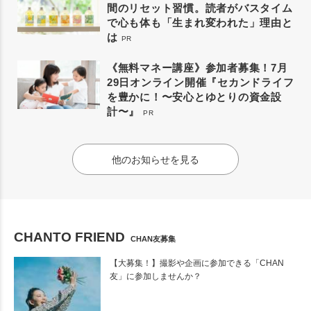
間のリセット習慣。読者がバスタイム
で心も体も「生まれ変われた」理由と
は
PR
《無料マネー講座》参加者募集！7月
29日オンライン開催『セカンドライフ
を豊かに！〜安心とゆとりの資金設
計〜』
PR
他のお知らせを見る
CHANTO FRIEND
CHAN友募集
【大募集！】撮影や企画に参加できる「CHAN
友」に参加しませんか？