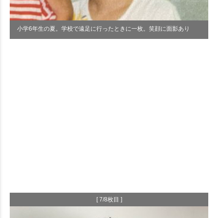
小学6年生の夏。学校で遠足に行ったときに一枚。笑顔に面影あり
[ 7/8枚目 ]