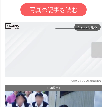
写真の記事を読む
もっと見る
arrow_forward_ios
Powered by 
GliaStudios
[ 2/8枚目 ]
Mute