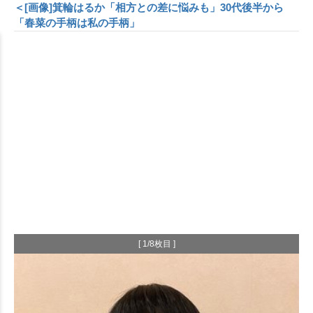
＜[画像]箕輪はるか「相方との差に悩みも」30代後半から
「春菜の手柄は私の手柄」
[ 1/8枚目 ]