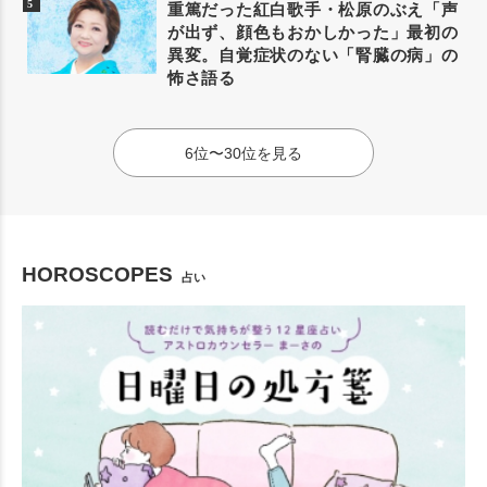
重篤だった紅白歌手・松原のぶえ「声
が出ず、顔色もおかしかった」最初の
異変。自覚症状のない「腎臓の病」の
怖さ語る
6位〜30位を見る
HOROSCOPES
占い