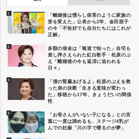
「離婚後は慣らし保育のように家族の
形を変えた」公表から2年、金田朋子
の今「不恰好でも自分たちにはこれが
正解」
多額の借金は「報道で知った」自宅も
差し押さえられた紅白歌手・松原のぶ
え「離婚後の今も返済に追われる
日々」
「僕の腎臓あげるよ」松原のぶえを救
った弟の決断「生きる意味が変わっ
た」移植から17年、きょうだいの関係
性
「お母さんがいない子になる」との言
葉に一度は諦めるも、ステージ4乳が
んでの妊娠「川の字で寝るのが夢」