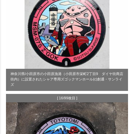
神奈川県/小田原市の小田原漁港（小田原市栄町2丁目9 ダイヤ街商店
街内）に設置されたシャア専用ズゴックマンホール(c)創通・サンライ
ズ
[ 16/99枚目 ]