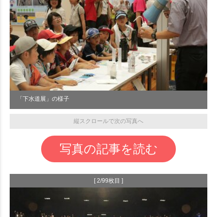
「下水道展」の様子
縦スクロールで次の写真へ
写真の記事を読む
[ 2/99枚目 ]