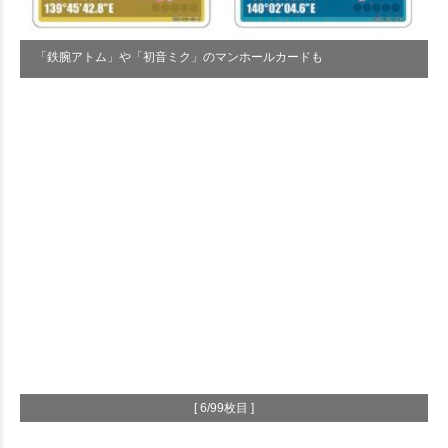
「鉄腕アトム」や「初音ミク」のマンホールカードも
[ 6/99枚目 ]