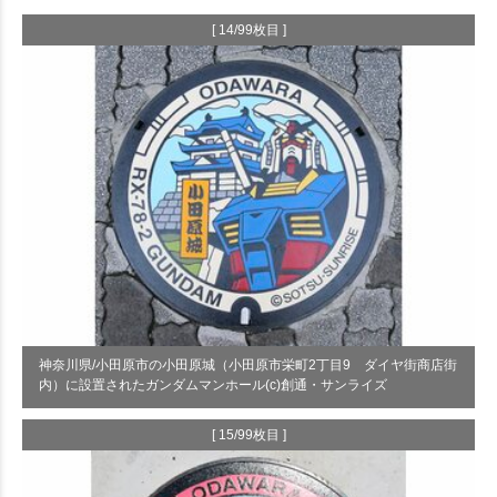
[ 14/99枚目 ]
神奈川県/小田原市の小田原城（小田原市栄町2丁目9 ダイヤ街商店街
内）に設置されたガンダムマンホール(c)創通・サンライズ
[ 15/99枚目 ]