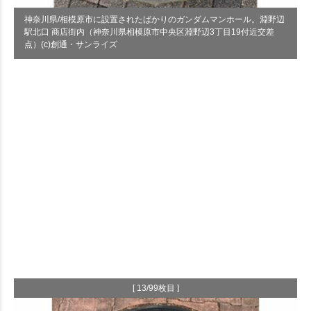
神奈川県/相模原市に設置されたばかりのガンダムマンホール。淵野辺
駅北口 商店街内（神奈川県相模原市中央区淵野辺3丁目19付近交差
点）(c)創通・サンライズ
[ 13/99枚目 ]