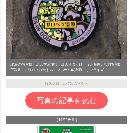
北海道/豊富町 総合交流施設「湯の杜ぽっけ」（北海道天塩郡豊富町
字温泉）に設置されたドムマンホール(c)創通・サンライズ
縦スクロールで次の写真へ
写真の記事を読む
[ 17/99枚目 ]