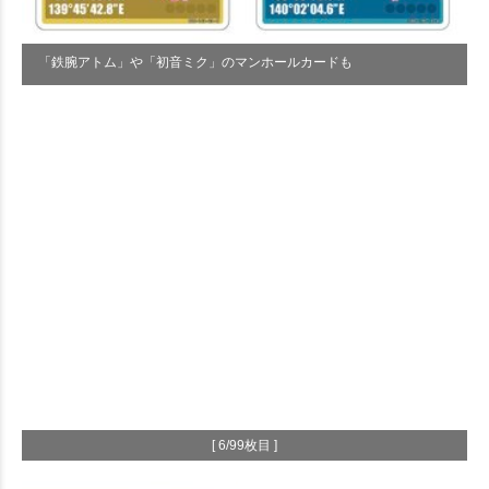
「鉄腕アトム」や「初音ミク」のマンホールカードも
[ 6/99枚目 ]