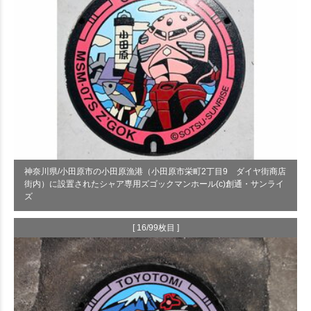
神奈川県/小田原市の小田原漁港（小田原市栄町2丁目9 ダイヤ街商店
街内）に設置されたシャア専用ズゴックマンホール(c)創通・サンライ
ズ
[ 16/99枚目 ]