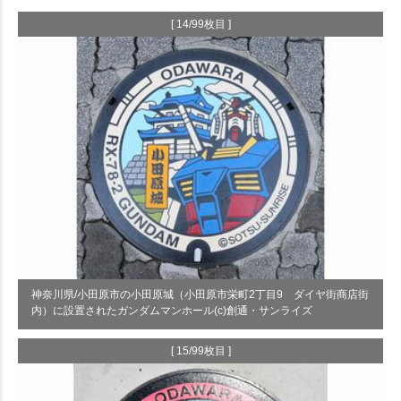
[ 14/99枚目 ]
神奈川県/小田原市の小田原城（小田原市栄町2丁目9 ダイヤ街商店街
内）に設置されたガンダムマンホール(c)創通・サンライズ
[ 15/99枚目 ]