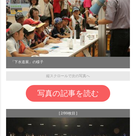
「下水道展」の様子
縦スクロールで次の写真へ
写真の記事を読む
[ 2/99枚目 ]