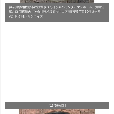
神奈川県/相模原市に設置されたばかりのガンダムマンホール。淵野辺
駅北口 商店街内（神奈川県相模原市中央区淵野辺3丁目19付近交差
点）(c)創通・サンライズ
[ 13/99枚目 ]