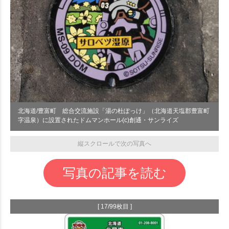
北海道/豊富町 総合交流施設「湯の杜ぽっけ」（北海道天塩郡豊富町
字温泉）に設置されたドムマンホール(c)創通・サンライズ
縦スクロールで次の写真へ
写真の記事を読む
[ 17/99枚目 ]