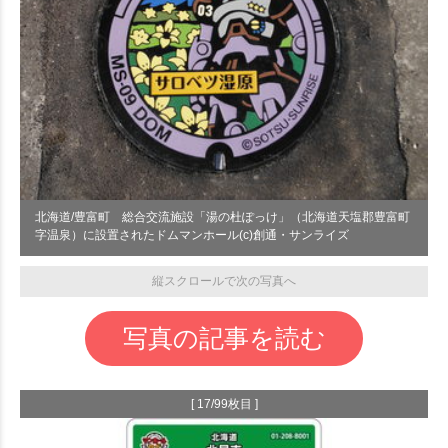
北海道/豊富町 総合交流施設「湯の杜ぽっけ」（北海道天塩郡豊富町
字温泉）に設置されたドムマンホール(c)創通・サンライズ
縦スクロールで次の写真へ
写真の記事を読む
[ 17/99枚目 ]