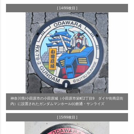
[ 14/99枚目 ]
神奈川県/小田原市の小田原城（小田原市栄町2丁目9 ダイヤ街商店街
内）に設置されたガンダムマンホール(c)創通・サンライズ
[ 15/99枚目 ]