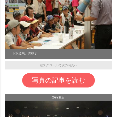
「下水道展」の様子
縦スクロールで次の写真へ
写真の記事を読む
[ 2/99枚目 ]