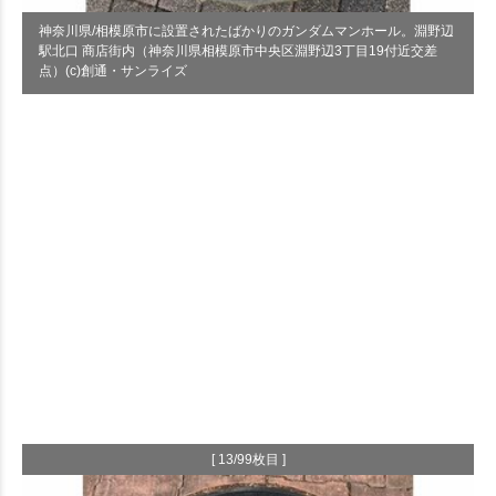
神奈川県/相模原市に設置されたばかりのガンダムマンホール。淵野辺
駅北口 商店街内（神奈川県相模原市中央区淵野辺3丁目19付近交差
点）(c)創通・サンライズ
[ 13/99枚目 ]