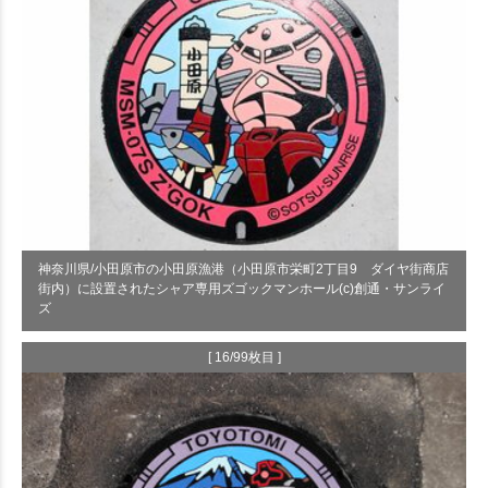
神奈川県/小田原市の小田原漁港（小田原市栄町2丁目9 ダイヤ街商店
街内）に設置されたシャア専用ズゴックマンホール(c)創通・サンライ
ズ
[ 16/99枚目 ]