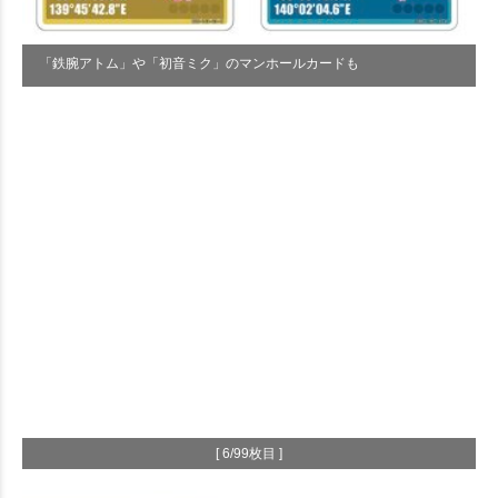
「鉄腕アトム」や「初音ミク」のマンホールカードも
[ 6/99枚目 ]