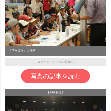
「下水道展」の様子
縦スクロールで次の写真へ
写真の記事を読む
[ 2/99枚目 ]