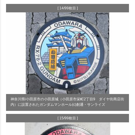
[ 14/99枚目 ]
神奈川県/小田原市の小田原城（小田原市栄町2丁目9 ダイヤ街商店街
内）に設置されたガンダムマンホール(c)創通・サンライズ
[ 15/99枚目 ]