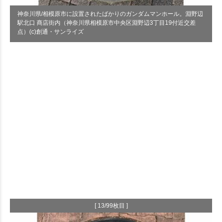
神奈川県/相模原市に設置されたばかりのガンダムマンホール。淵野辺
駅北口 商店街内（神奈川県相模原市中央区淵野辺3丁目19付近交差
点）(c)創通・サンライズ
[ 13/99枚目 ]