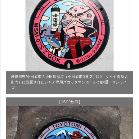
神奈川県/小田原市の小田原漁港（小田原市栄町2丁目9 ダイヤ街商店
街内）に設置されたシャア専用ズゴックマンホール(c)創通・サンライ
ズ
[ 16/99枚目 ]