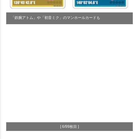
「鉄腕アトム」や「初音ミク」のマンホールカードも
[ 6/99枚目 ]