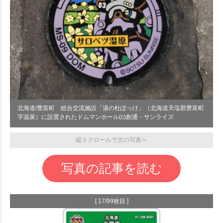
北海道/豊富町 総合交流施設「湯の杜ぽっけ」（北海道天塩郡豊富町
字温泉）に設置されたドムマンホール(c)創通・サンライズ
縦スクロールで次の写真へ
写真の記事を読む
[ 17/99枚目 ]