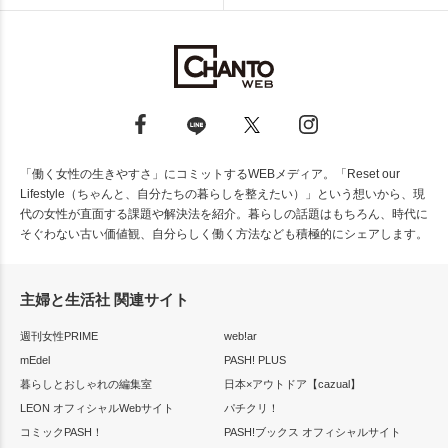
「働く女性の生きやすさ」にコミットするWEBメディア。「Reset our
Lifestyle（ちゃんと、自分たちの暮らしを整えたい）」という想いから、現
代の女性が直面する課題や解決法を紹介。暮らしの話題はもちろん、時代に
そぐわない古い価値観、自分らしく働く方法なども積極的にシェアします。
主婦と生活社 関連サイト
週刊女性PRIME
web!ar
mEdel
PASH! PLUS
暮らしとおしゃれの編集室
日本×アウトドア【cazual】
LEON オフィシャルWebサイト
パチクリ！
コミックPASH！
PASH!ブックス オフィシャルサイト