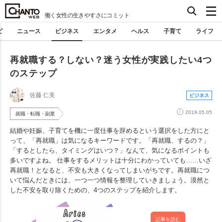
働く女性の生きやすさにコミット
ピ
ニュース
ビジネス
エンタメ
ヘルス
子育て
ライフ
再就職する？しない？迷う女性が実践したい4つ
のステップ
佐藤 仁美
ビジネス
2019.05.05
就職・転職・副業
結婚や妊娠、子育てを機に一度仕事を辞めるという選択をした方にと
って、「再就職」は気になるキーワードです。「再就職、するの？」
「するとしたら、タイミングはいつ？」なんて、気になるポイントも
多いですよね。 仕事をするメリットは十分にわかっていても……いざ
再就職！となると、不安も大きくなってしまいがちです。再就職につ
いて悩んだときには、一つ一つ情報を整理していきましょう。漠然と
した不安を取り除くための、4つのステップを紹介します。
記事を読む