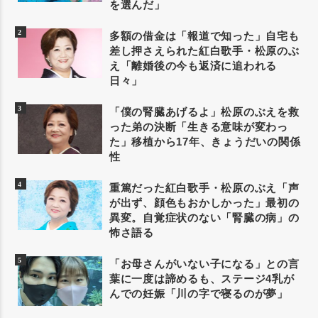
を選んだ」
多額の借金は「報道で知った」自宅も
差し押さえられた紅白歌手・松原のぶ
え「離婚後の今も返済に追われる
日々」
「僕の腎臓あげるよ」松原のぶえを救
った弟の決断「生きる意味が変わっ
た」移植から17年、きょうだいの関係
性
重篤だった紅白歌手・松原のぶえ「声
が出ず、顔色もおかしかった」最初の
異変。自覚症状のない「腎臓の病」の
怖さ語る
「お母さんがいない子になる」との言
葉に一度は諦めるも、ステージ4乳が
んでの妊娠「川の字で寝るのが夢」