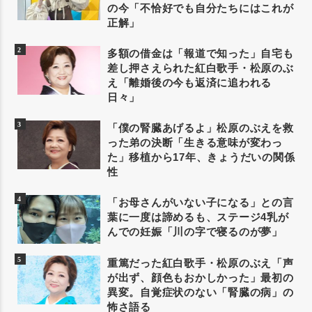
の今「不恰好でも自分たちにはこれが
正解」
多額の借金は「報道で知った」自宅も
差し押さえられた紅白歌手・松原のぶ
え「離婚後の今も返済に追われる
日々」
「僕の腎臓あげるよ」松原のぶえを救
った弟の決断「生きる意味が変わっ
た」移植から17年、きょうだいの関係
性
「お母さんがいない子になる」との言
葉に一度は諦めるも、ステージ4乳が
んでの妊娠「川の字で寝るのが夢」
重篤だった紅白歌手・松原のぶえ「声
が出ず、顔色もおかしかった」最初の
異変。自覚症状のない「腎臓の病」の
怖さ語る