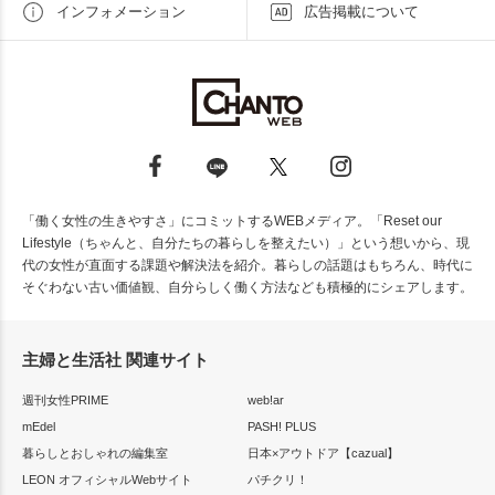
インフォメーション
広告掲載について
「働く女性の生きやすさ」にコミットするWEBメディア。「Reset our
Lifestyle（ちゃんと、自分たちの暮らしを整えたい）」という想いから、現
代の女性が直面する課題や解決法を紹介。暮らしの話題はもちろん、時代に
そぐわない古い価値観、自分らしく働く方法なども積極的にシェアします。
主婦と生活社 関連サイト
週刊女性PRIME
web!ar
mEdel
PASH! PLUS
暮らしとおしゃれの編集室
日本×アウトドア【cazual】
LEON オフィシャルWebサイト
パチクリ！