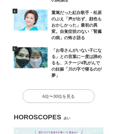
の関係性
重篤だった紅白歌手・松原
のぶえ「声が出ず、顔色も
おかしかった」最初の異
変。自覚症状のない「腎臓
の病」の怖さ語る
「お母さんがいない子にな
る」との言葉に一度は諦め
るも、ステージ4乳がんで
の妊娠「川の字で寝るのが
夢」
6位〜30位を見る
HOROSCOPES
占い