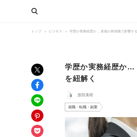
トップ
ビジネス
学歴か実務経歴か… 産後の再就職で影響す
学歴か実務経歴か…
を紐解く
原田美咲
就職・転職・副業