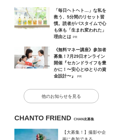
「毎日ヘトヘト…」な私を
救う、5分間のリセット習
慣。読者がバスタイムで心
も体も「生まれ変われた」
理由とは
PR
《無料マネー講座》参加者
募集！7月29日オンライン
開催『セカンドライフを豊
かに！〜安心とゆとりの資
金設計〜』
PR
他のお知らせを見る
CHANTO FRIEND
CHAN友募集
【大募集！】撮影や企
画に参加できる