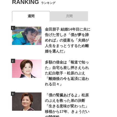
RANKING
ランキング
週間
月間
金田朋子 結婚14年目に夫に
告げた苦しさ「僕が夢を諦
めれば」の提案も「夫婦が
人生をまっとうするため離
婚を選んだ」
多額の借金は「報道で知っ
た」自宅も差し押さえられ
た紅白歌手・松原のぶえ
「離婚後の今も返済に追わ
れる日々」
「僕の腎臓あげるよ」松原
のぶえを救った弟の決断
「生きる意味が変わった」
移植から17年、きょうだい