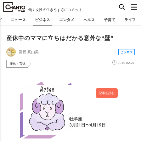
働く女性の生きやすさにコミット
ピ
ニュース
ビジネス
エンタメ
ヘルス
子育て
ライフ
産休中のママに立ちはだかる意外な“壁”
富樫 真由美
ビジネス
2019.02.21
産休・育休
記事を読む