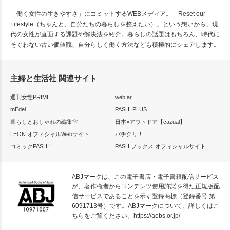
「働く女性の生きやすさ」にコミットするWEBメディア。「Reset our
Lifestyle（ちゃんと、自分たちの暮らしを整えたい）」という想いから、現
代の女性が直面する課題や解決法を紹介。暮らしの話題はもちろん、時代に
そぐわない古い価値観、自分らしく働く方法なども積極的にシェアします。
主婦と生活社 関連サイト
週刊女性PRIME
web!ar
mEdel
PASH! PLUS
暮らしとおしゃれの編集室
日本×アウトドア【cazual】
LEON オフィシャルWebサイト
パチクリ！
コミックPASH！
PASH!ブックス オフィシャルサイト
ABJマークは、この電子書店・電子書籍配信サービス
が、著作権者からコンテンツ使用許諾を得た正規版配
信サービスであることを示す登録商標（登録番号 第
6091713号）です。ABJマークについて、詳しくはこ
ちらをご覧ください。
https://aebs.or.jp/