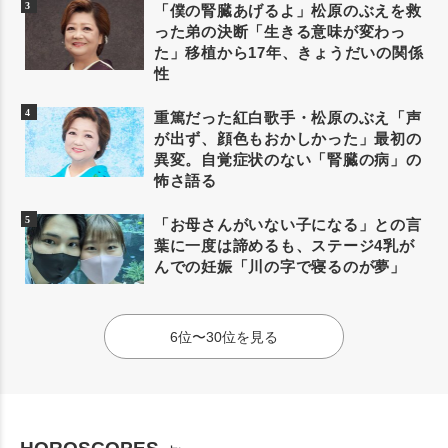
「僕の腎臓あげるよ」松原のぶえを救
った弟の決断「生きる意味が変わっ
た」移植から17年、きょうだいの関係
性
重篤だった紅白歌手・松原のぶえ「声
が出ず、顔色もおかしかった」最初の
異変。自覚症状のない「腎臓の病」の
怖さ語る
「お母さんがいない子になる」との言
葉に一度は諦めるも、ステージ4乳が
んでの妊娠「川の字で寝るのが夢」
6位〜30位を見る