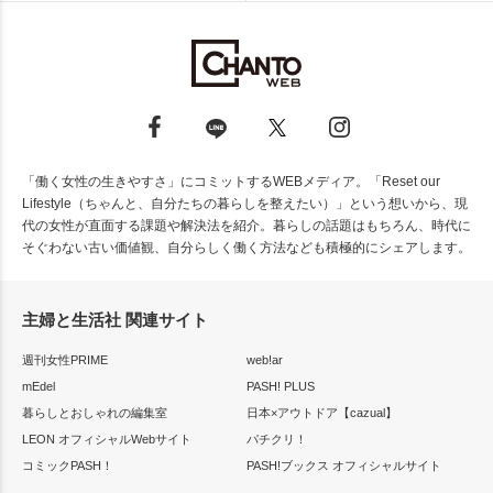
「働く女性の生きやすさ」にコミットするWEBメディア。「Reset our
Lifestyle（ちゃんと、自分たちの暮らしを整えたい）」という想いから、現
代の女性が直面する課題や解決法を紹介。暮らしの話題はもちろん、時代に
そぐわない古い価値観、自分らしく働く方法なども積極的にシェアします。
主婦と生活社 関連サイト
週刊女性PRIME
web!ar
mEdel
PASH! PLUS
暮らしとおしゃれの編集室
日本×アウトドア【cazual】
LEON オフィシャルWebサイト
パチクリ！
コミックPASH！
PASH!ブックス オフィシャルサイト