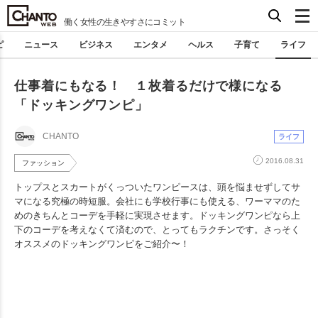
働く女性の生きやすさにコミット
ピ
ニュース
ビジネス
エンタメ
ヘルス
子育て
ライフ
仕事着にもなる！ １枚着るだけで様になる
「ドッキングワンピ」
CHANTO
ライフ
2016.08.31
ファッション
トップスとスカートがくっついたワンピースは、頭を悩ませずしてサ
マになる究極の時短服。会社にも学校行事にも使える、ワーママのた
めのきちんとコーデを手軽に実現させます。ドッキングワンピなら上
下のコーデを考えなくて済むので、とってもラクチンです。さっそく
オススメのドッキングワンピをご紹介〜！