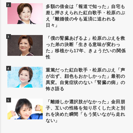
多額の借金は「報道で知った」自宅も
差し押さえられた紅白歌手・松原のぶ
え「離婚後の今も返済に追われる
日々」
「僕の腎臓あげるよ」松原のぶえを救
った弟の決断「生きる意味が変わっ
た」移植から17年、きょうだいの関係
性
重篤だった紅白歌手・松原のぶえ「声
が出ず、顔色もおかしかった」最初の
異変。自覚症状のない「腎臓の病」の
怖さ語る
「離婚しか選択肢がなかった」金田朋
子、互いの性格を知り尽くした夫と別
れを決めた瞬間「もう笑いながら走れ
ない」