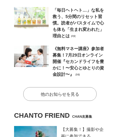
「毎日ヘトヘト…」な私を
救う、5分間のリセット習
慣。読者がバスタイムで心
も体も「生まれ変われた」
理由とは
PR
《無料マネー講座》参加者
募集！7月29日オンライン
開催『セカンドライフを豊
かに！〜安心とゆとりの資
金設計〜』
PR
他のお知らせを見る
CHANTO FRIEND
CHAN友募集
【大募集！】撮影や企
画に参加できる