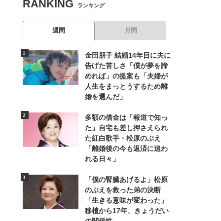
RANKING
ランキング
週間
月間
金田朋子 結婚14年目に夫に
告げた苦しさ「僕が夢を諦
めれば」の提案も「夫婦が
人生をまっとうするため離
婚を選んだ」
多額の借金は「報道で知っ
た」自宅も差し押さえられ
た紅白歌手・松原のぶえ
「離婚後の今も返済に追わ
れる日々」
「僕の腎臓あげるよ」松原
のぶえを救った弟の決断
「生きる意味が変わった」
移植から17年、きょうだい