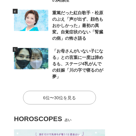
の関係性
重篤だった紅白歌手・松原
のぶえ「声が出ず、顔色も
おかしかった」最初の異
変。自覚症状のない「腎臓
の病」の怖さ語る
「お母さんがいない子にな
る」との言葉に一度は諦め
るも、ステージ4乳がんで
の妊娠「川の字で寝るのが
夢」
6位〜30位を見る
HOROSCOPES
占い