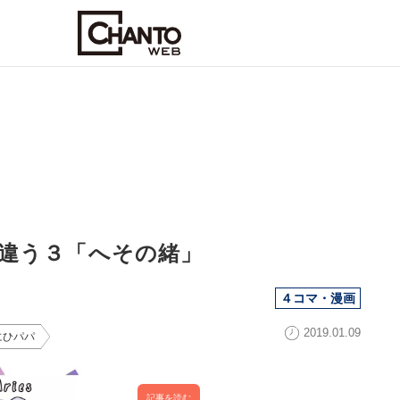
違う３「へその緒」
４コマ・漫画
2019.01.09
にひパパ
記事を読む