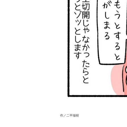
作／二平瑞樹