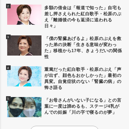
多額の借金は「報道で知った」自宅も
差し押さえられた紅白歌手・松原のぶ
え「離婚後の今も返済に追われる
日々」
「僕の腎臓あげるよ」松原のぶえを救
った弟の決断「生きる意味が変わっ
た」移植から17年、きょうだいの関係
性
重篤だった紅白歌手・松原のぶえ「声
が出ず、顔色もおかしかった」最初の
異変。自覚症状のない「腎臓の病」の
怖さ語る
「お母さんがいない子になる」との言
葉に一度は諦めるも、ステージ4乳が
んでの妊娠「川の字で寝るのが夢」