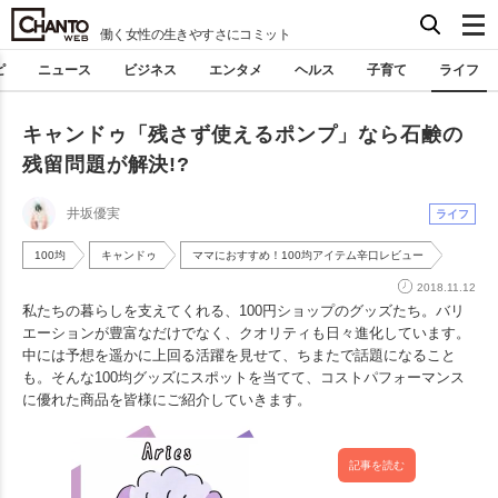
働く女性の生きやすさにコミット
ピ
ニュース
ビジネス
エンタメ
ヘルス
子育て
ライフ
キャンドゥ「残さず使えるポンプ」なら石鹸の
残留問題が解決!?
井坂優実
ライフ
100均
キャンドゥ
ママにおすすめ！100均アイテム辛口レビュー
2018.11.12
私たちの暮らしを支えてくれる、100円ショップのグッズたち。バリ
エーションが豊富なだけでなく、クオリティも日々進化しています。
中には予想を遥かに上回る活躍を見せて、ちまたで話題になること
も。そんな100均グッズにスポットを当てて、コストパフォーマンス
に優れた商品を皆様にご紹介していきます。
記事を読む