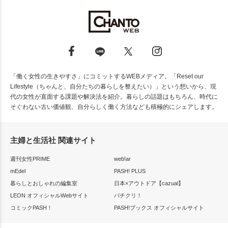
「働く女性の生きやすさ」にコミットするWEBメディア。「Reset our
Lifestyle（ちゃんと、自分たちの暮らしを整えたい）」という想いから、現
代の女性が直面する課題や解決法を紹介。暮らしの話題はもちろん、時代に
そぐわない古い価値観、自分らしく働く方法なども積極的にシェアします。
主婦と生活社 関連サイト
週刊女性PRIME
web!ar
mEdel
PASH! PLUS
暮らしとおしゃれの編集室
日本×アウトドア【cazual】
LEON オフィシャルWebサイト
パチクリ！
コミックPASH！
PASH!ブックス オフィシャルサイト