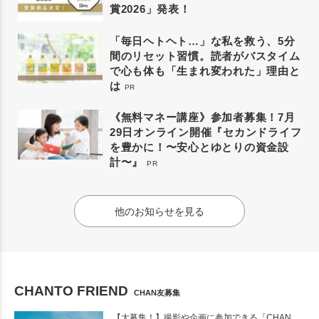
賞2026」発表！
「毎日ヘトヘト…」な私を救う、5分
間のリセット習慣。読者がバスタイム
で心も体も「生まれ変われた」理由と
は
PR
《無料マネー講座》参加者募集！7月
29日オンライン開催『セカンドライフ
を豊かに！〜安心とゆとりの資金設
計〜』
PR
他のお知らせを見る
CHANTO FRIEND
CHAN友募集
【大募集！】撮影や企画に参加できる「CHAN