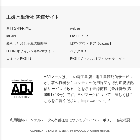
主婦と生活社 関連サイト
週刊女性PRIME
web!ar
mEdel
PASH! PLUS
暮らしとおしゃれの編集室
日本×アウトドア【cazual】
LEON オフィシャルWebサイト
パチクリ！
コミックPASH！
PASH!ブックス オフィシャルサイト
ABJマークは、この電子書店・電子書籍配信サービス
が、著作権者からコンテンツ使用許諾を得た正規版配
信サービスであることを示す登録商標（登録番号 第
6091713号）です。ABJマークについて、詳しくはこ
ちらをご覧ください。
https://aebs.or.jp/
利用規約
パーソナルデータの外部送信について
プライバシーポリシー
会社概要
COPYRIGHT © SHUFU TO SEIKATSU SHA CO.,LTD. All rights reserved.