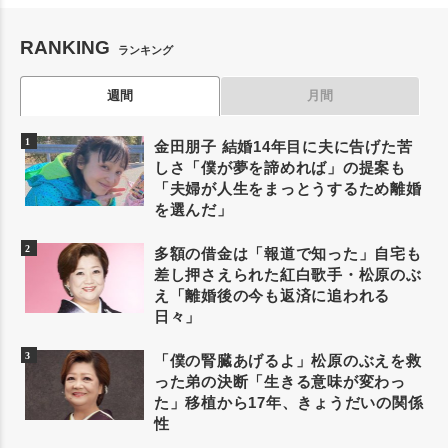
RANKING
ランキング
週間
月間
金田朋子 結婚14年目に夫に告げた苦
しさ「僕が夢を諦めれば」の提案も
「夫婦が人生をまっとうするため離婚
を選んだ」
多額の借金は「報道で知った」自宅も
差し押さえられた紅白歌手・松原のぶ
え「離婚後の今も返済に追われる
日々」
「僕の腎臓あげるよ」松原のぶえを救
った弟の決断「生きる意味が変わっ
た」移植から17年、きょうだいの関係
性