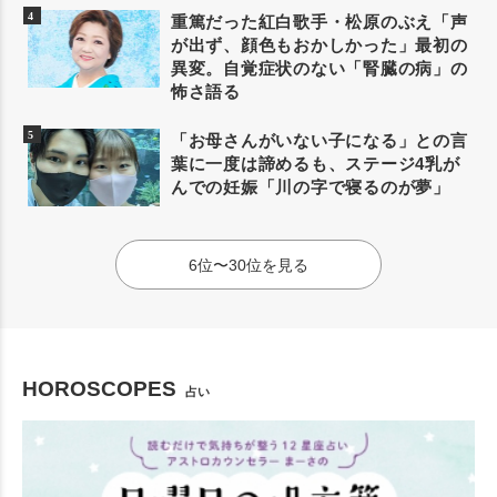
重篤だった紅白歌手・松原のぶえ「声
が出ず、顔色もおかしかった」最初の
異変。自覚症状のない「腎臓の病」の
怖さ語る
「お母さんがいない子になる」との言
葉に一度は諦めるも、ステージ4乳が
んでの妊娠「川の字で寝るのが夢」
6位〜30位を見る
HOROSCOPES
占い