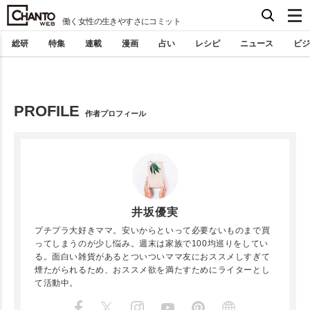
働く女性の生きやすさにコミット
総研
特集
連載
漫画
占い
レシピ
ニュース
ビジ
PROFILE
作者プロフィール
井坂優実
プチプラ大好きママ。安いからといって必要ないものまで買
ってしまうのが少し悩み。週末は家族で100均巡りをしてい
る。面白い雑貨があるとついついママ友におススメしすぎて
煙たがられるため、おススメ欲を満たすためにライターとし
て活動中。