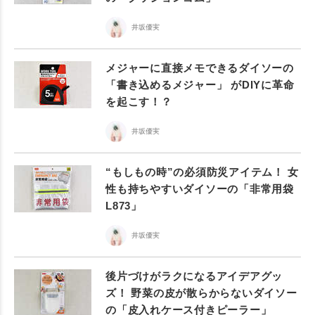
井坂優実
メジャーに直接メモできるダイソーの
「書き込めるメジャー」 がDIYに革命
を起こす！？
井坂優実
“もしもの時”の必須防災アイテム！ 女
性も持ちやすいダイソーの「非常用袋
L873」
井坂優実
後片づけがラクになるアイデアグッ
ズ！ 野菜の皮が散らからないダイソー
の「皮入れケース付きピーラー」