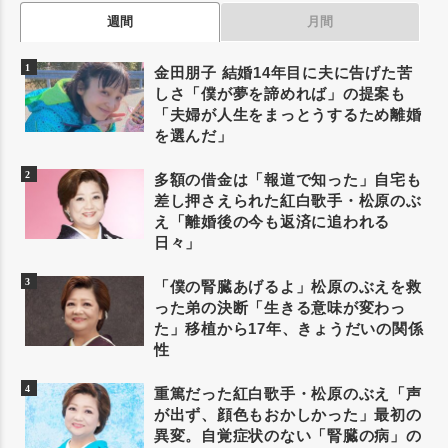
週間
月間
金田朋子 結婚14年目に夫に告げた苦
しさ「僕が夢を諦めれば」の提案も
「夫婦が人生をまっとうするため離婚
を選んだ」
多額の借金は「報道で知った」自宅も
差し押さえられた紅白歌手・松原のぶ
え「離婚後の今も返済に追われる
日々」
「僕の腎臓あげるよ」松原のぶえを救
った弟の決断「生きる意味が変わっ
た」移植から17年、きょうだいの関係
性
重篤だった紅白歌手・松原のぶえ「声
が出ず、顔色もおかしかった」最初の
異変。自覚症状のない「腎臓の病」の