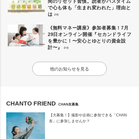
間のリセット習慣。読者がバスタイム
で心も体も「生まれ変われた」理由と
は
PR
《無料マネー講座》参加者募集！7月
29日オンライン開催『セカンドライフ
を豊かに！〜安心とゆとりの資金設
計〜』
PR
他のお知らせを見る
CHANTO FRIEND
CHAN友募集
【大募集！】撮影や企画に参加できる「CHAN
友」に参加しませんか？