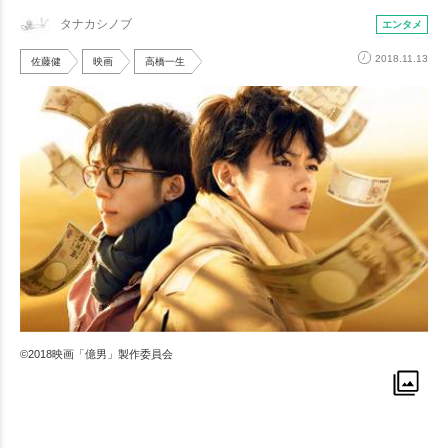
タナカシノブ
エンタメ
2018.11.13
佐藤健
映画
高橋一生
©2018映画「億男」製作委員会