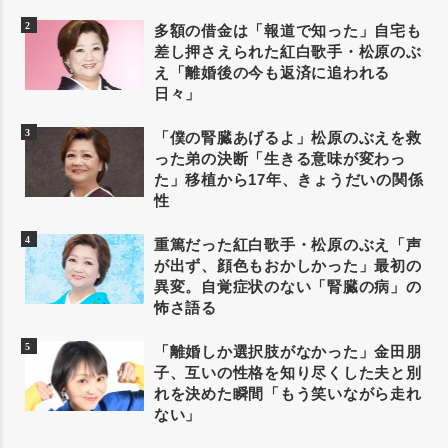
多額の借金は「報道で知った」自宅も
差し押さえられた紅白歌手・松原のぶ
え「離婚後の今も返済に追われる
日々」
「僕の腎臓あげるよ」松原のぶえを救
った弟の決断「生きる意味が変わっ
た」移植から17年、きょうだいの関係
性
重篤だった紅白歌手・松原のぶえ「声
が出ず、顔色もおかしかった」最初の
異変。自覚症状のない「腎臓の病」の
怖さ語る
「離婚しか選択肢がなかった」金田朋
子、互いの性格を知り尽くした夫と別
れを決めた瞬間「もう笑いながら走れ
ない」