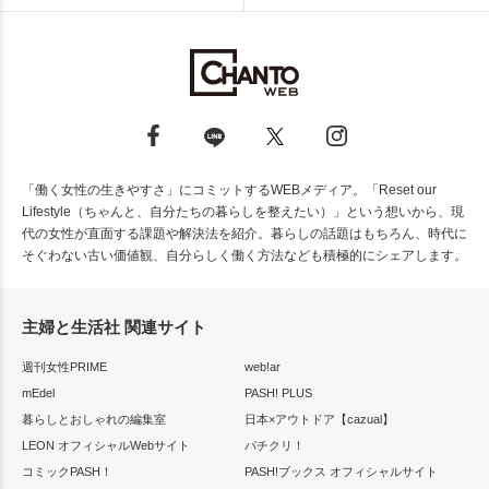
「働く女性の生きやすさ」にコミットするWEBメディア。「Reset our
Lifestyle（ちゃんと、自分たちの暮らしを整えたい）」という想いから、現
代の女性が直面する課題や解決法を紹介。暮らしの話題はもちろん、時代に
そぐわない古い価値観、自分らしく働く方法なども積極的にシェアします。
主婦と生活社 関連サイト
週刊女性PRIME
web!ar
mEdel
PASH! PLUS
暮らしとおしゃれの編集室
日本×アウトドア【cazual】
LEON オフィシャルWebサイト
パチクリ！
コミックPASH！
PASH!ブックス オフィシャルサイト