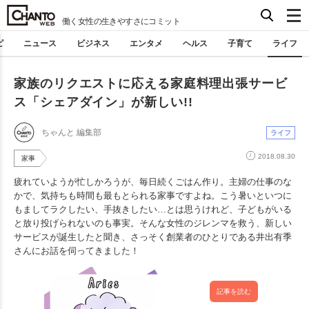
働く女性の生きやすさにコミット
ピ
ニュース
ビジネス
エンタメ
ヘルス
子育て
ライフ
家族のリクエストに応える家庭料理出張サービ
ス「シェアダイン」が新しい!!
ちゃんと 編集部
ライフ
2018.08.30
家事
疲れていようが忙しかろうが、毎日続くごはん作り。主婦の仕事のな
かで、気持ちも時間も最もとられる家事ですよね。こう暑いといつに
もましてラクしたい、手抜きしたい…とは思うけれど、子どもがいる
と放り投げられないのも事実。そんな女性のジレンマを救う、新しい
サービスが誕生したと聞き、さっそく創業者のひとりである井出有季
さんにお話を伺ってきました！
記事を読む