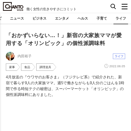
働く女性の生きやすさにコミット
ピ
ニュース
ビジネス
エンタメ
ヘルス
子育て
ライフ
「おかずいらない…！」新宿の大家族ママが愛
用する「オリンピック」の個性派調味料
内田裕子
ライフ
2022.06.05
家事
食品
調理道具
4月放送の『ウワサのお客さま』（フジテレビ系）で紹介された、新
宿で暮らす9人の大家族ママ。週5で働きながらも9人分のごはんを1時
間で作る時短テクの秘密は、スーパーマーケット「オリンピック」の
個性派調味料にありました。