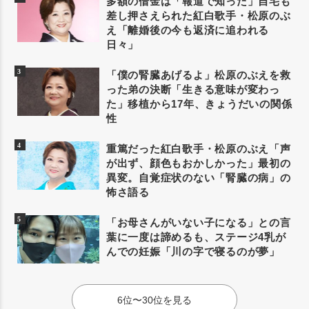
多額の借金は「報道で知った」自宅も
差し押さえられた紅白歌手・松原のぶ
え「離婚後の今も返済に追われる
日々」
「僕の腎臓あげるよ」松原のぶえを救
った弟の決断「生きる意味が変わっ
た」移植から17年、きょうだいの関係
性
重篤だった紅白歌手・松原のぶえ「声
が出ず、顔色もおかしかった」最初の
異変。自覚症状のない「腎臓の病」の
怖さ語る
「お母さんがいない子になる」との言
葉に一度は諦めるも、ステージ4乳が
んでの妊娠「川の字で寝るのが夢」
6位〜30位を見る