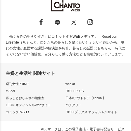
「働く女性の生きやすさ」にコミットするWEBメディア。「Reset our
Lifestyle（ちゃんと、自分たちの暮らしを整えたい）」という想いから、現
代の女性が直面する課題や解決法を紹介。暮らしの話題はもちろん、時代に
そぐわない古い価値観、自分らしく働く方法なども積極的にシェアします。
主婦と生活社 関連サイト
週刊女性PRIME
web!ar
mEdel
PASH! PLUS
暮らしとおしゃれの編集室
日本×アウトドア【cazual】
LEON オフィシャルWebサイト
パチクリ！
コミックPASH！
PASH!ブックス オフィシャルサイト
ABJマークは、この電子書店・電子書籍配信サービス