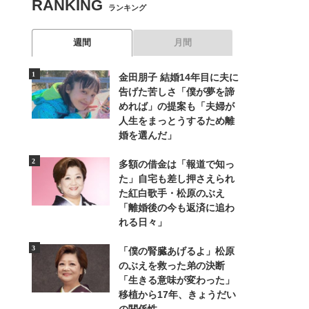
RANKING
ランキング
週間
月間
金田朋子 結婚14年目に夫に
告げた苦しさ「僕が夢を諦
めれば」の提案も「夫婦が
人生をまっとうするため離
婚を選んだ」
多額の借金は「報道で知っ
た」自宅も差し押さえられ
た紅白歌手・松原のぶえ
「離婚後の今も返済に追わ
れる日々」
「僕の腎臓あげるよ」松原
のぶえを救った弟の決断
「生きる意味が変わった」
移植から17年、きょうだい