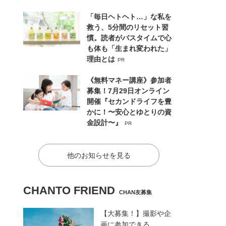
「毎日ヘトヘト…」な私を
救う、5分間のリセット習
慣。読者がバスタイムで心
も体も「生まれ変われた」
理由とは
PR
《無料マネー講座》参加者
募集！7月29日オンライン
開催『セカンドライフを豊
かに！〜安心とゆとりの資
金設計〜』
PR
他のお知らせを見る
CHANTO FRIEND
CHAN友募集
【大募集！】撮影や企
画に参加できる