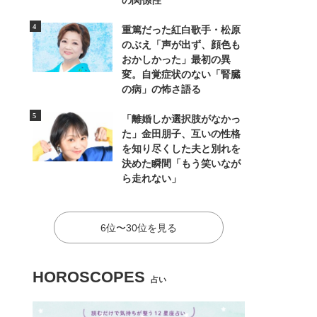
の関係性
重篤だった紅白歌手・松原
のぶえ「声が出ず、顔色も
おかしかった」最初の異
変。自覚症状のない「腎臓
の病」の怖さ語る
「離婚しか選択肢がなかっ
た」金田朋子、互いの性格
を知り尽くした夫と別れを
決めた瞬間「もう笑いなが
ら走れない」
6位〜30位を見る
HOROSCOPES
占い