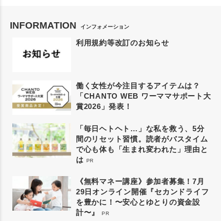
INFORMATION
インフォメーション
利用規約等改訂のお知らせ
働く女性が今注目するアイテムは？
「CHANTO WEB ワーママサポート大
賞2026」発表！
「毎日ヘトヘト…」な私を救う、5分
間のリセット習慣。読者がバスタイム
で心も体も「生まれ変われた」理由と
は
PR
《無料マネー講座》参加者募集！7月
29日オンライン開催『セカンドライフ
を豊かに！〜安心とゆとりの資金設
計〜』
PR