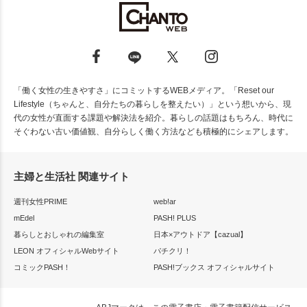
「働く女性の生きやすさ」にコミットするWEBメディア。「Reset our
Lifestyle（ちゃんと、自分たちの暮らしを整えたい）」という想いから、現
代の女性が直面する課題や解決法を紹介。暮らしの話題はもちろん、時代に
そぐわない古い価値観、自分らしく働く方法なども積極的にシェアします。
主婦と生活社 関連サイト
週刊女性PRIME
web!ar
mEdel
PASH! PLUS
暮らしとおしゃれの編集室
日本×アウトドア【cazual】
LEON オフィシャルWebサイト
パチクリ！
コミックPASH！
PASH!ブックス オフィシャルサイト