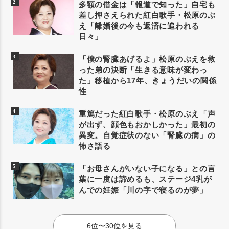
多額の借金は「報道で知った」自宅も
差し押さえられた紅白歌手・松原のぶ
え「離婚後の今も返済に追われる
日々」
「僕の腎臓あげるよ」松原のぶえを救
った弟の決断「生きる意味が変わっ
た」移植から17年、きょうだいの関係
性
重篤だった紅白歌手・松原のぶえ「声
が出ず、顔色もおかしかった」最初の
異変。自覚症状のない「腎臓の病」の
怖さ語る
「お母さんがいない子になる」との言
葉に一度は諦めるも、ステージ4乳が
んでの妊娠「川の字で寝るのが夢」
6位〜30位を見る