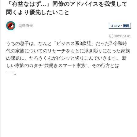
「有益なはず…」同僚のアドバイスを我慢して
聞くより優先したいこと
兒島衣里
４コマ・漫画
2022.04.01
うちの息子は、なんと「ビジネス系3歳児」だった⁉︎ 令和時
代の家族についてのリサーチをもとに浮き彫りになった家族
の課題に、たろうくんがビシッと切りこんでいきます。 新
しい家族のカタチ"共働きスマート家族"、その行方とは
── 。