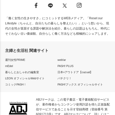
「働く女性の生きやすさ」にコミットするWEBメディア。「Reset our
Lifestyle（ちゃんと、自分たちの暮らしを整えたい）」という想いから、現
代の女性が直面する課題や解決法を紹介。暮らしの話題はもちろん、時代に
そぐわない古い価値観、自分らしく働く方法なども積極的にシェアします。
主婦と生活社 関連サイト
週刊女性PRIME
web!ar
mEdel
PASH! PLUS
暮らしとおしゃれの編集室
日本×アウトドア【cazual】
LEON オフィシャルWebサイト
パチクリ！
コミックPASH！
PASH!ブックス オフィシャルサイト
ABJマークは、この電子書店・電子書籍配信サービス
が、著作権者からコンテンツ使用許諾を得た正規版配
信サービスであることを示す登録商標（登録番号 第
6091713号）です。ABJマークについて、詳しくはこ