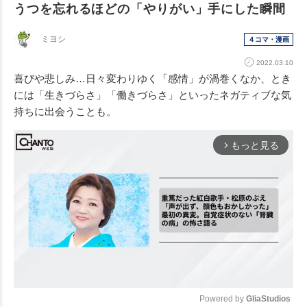
うつを忘れるほどの「やりがい」手にした瞬間
ミヨシ
４コマ・漫画
2022.03.10
喜びや悲しみ…日々変わりゆく「感情」が渦巻くなか、とき
には「生きづらさ」「働きづらさ」といったネガティブな気
持ちに出会うことも。
もっと見る
arrow_forward_ios
Powered by 
GliaStudios