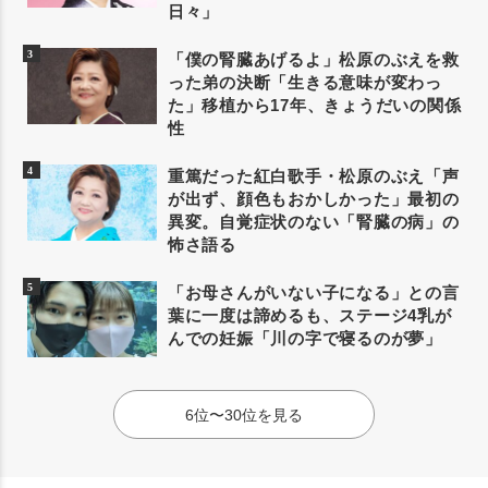
日々」
「僕の腎臓あげるよ」松原のぶえを救
った弟の決断「生きる意味が変わっ
た」移植から17年、きょうだいの関係
性
重篤だった紅白歌手・松原のぶえ「声
が出ず、顔色もおかしかった」最初の
異変。自覚症状のない「腎臓の病」の
怖さ語る
「お母さんがいない子になる」との言
葉に一度は諦めるも、ステージ4乳が
んでの妊娠「川の字で寝るのが夢」
6位〜30位を見る