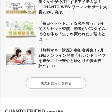
働く女性が今注目するアイテムは？
「CHANTO WEB ワーママサポート大
賞2026」発表！
「毎日ヘトヘト…」な私を救う、5分
間のリセット習慣。読者がバスタイム
で心も体も「生まれ変われた」理由と
は
PR
《無料マネー講座》参加者募集！7月
29日オンライン開催『セカンドライフ
を豊かに！〜安心とゆとりの資金設
計〜』
PR
他のお知らせを見る
CHANTO FRIEND
CHAN友募集