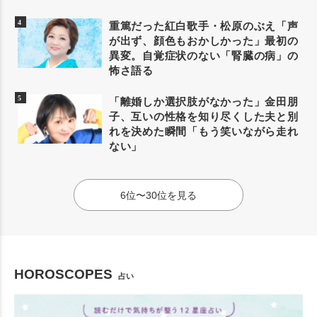
重篤だった紅白歌手・松原のぶえ「声
が出ず、顔色もおかしかった」最初の
異変。自覚症状のない「腎臓の病」の
怖さ語る
「離婚しか選択肢がなかった」金田朋
子、互いの性格を知り尽くした夫と別
れを決めた瞬間「もう笑いながら走れ
ない」
6位〜30位を見る
HOROSCOPES
占い