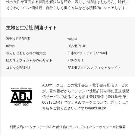
代の女性が直面する課題や解決法を紹介。暮らしの話題はもちろん、時代に
そぐわない古い価値観、自分らしく働く方法なども積極的にシェアします。
主婦と生活社 関連サイト
週刊女性PRIME
web!ar
mEdel
PASH! PLUS
暮らしとおしゃれの編集室
日本×アウトドア【cazual】
LEON オフィシャルWebサイト
パチクリ！
コミックPASH！
PASH!ブックス オフィシャルサイト
ABJマークは、この電子書店・電子書籍配信サービス
が、著作権者からコンテンツ使用許諾を得た正規版配
信サービスであることを示す登録商標（登録番号 第
6091713号）です。ABJマークについて、詳しくはこ
ちらをご覧ください。
https://aebs.or.jp/
利用規約
パーソナルデータの外部送信について
プライバシーポリシー
会社概要