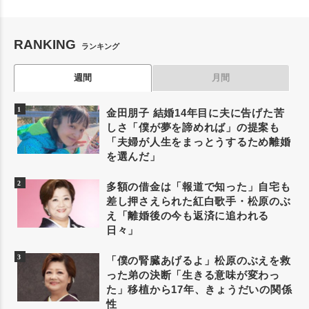
RANKING
ランキング
週間
月間
金田朋子 結婚14年目に夫に告げた苦
しさ「僕が夢を諦めれば」の提案も
「夫婦が人生をまっとうするため離婚
を選んだ」
多額の借金は「報道で知った」自宅も
差し押さえられた紅白歌手・松原のぶ
え「離婚後の今も返済に追われる
日々」
「僕の腎臓あげるよ」松原のぶえを救
った弟の決断「生きる意味が変わっ
た」移植から17年、きょうだいの関係
性