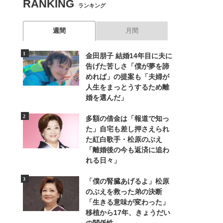
RANKING
ランキング
週間
月間
金田朋子 結婚14年目に夫に
告げた苦しさ「僕が夢を諦
めれば」の提案も「夫婦が
人生をまっとうするため離
婚を選んだ」
多額の借金は「報道で知っ
た」自宅も差し押さえられ
た紅白歌手・松原のぶえ
「離婚後の今も返済に追わ
れる日々」
「僕の腎臓あげるよ」松原
のぶえを救った弟の決断
「生きる意味が変わった」
移植から17年、きょうだい