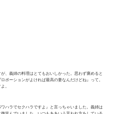
すが、義姉の料理はとてもおいしかった。思わず褒めると
プロポーションがよければ最高の妻なんだけどね』って。
すよ。
パワハラでセクハラですよ』と言っちゃいました。義姉は
に微笑んでいました。いつもああいう言われ方をしている