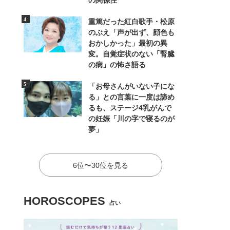
の関係性
重篤だった紅白歌手・松原
のぶえ「声が出ず、顔色も
おかしかった」最初の異
変。自覚症状のない「腎臓
の病」の怖さ語る
「お母さんがいない子にな
る」との言葉に一度は諦め
るも、ステージ4乳がんで
の妊娠「川の字で寝るのが
夢」
6位〜30位を見る
HOROSCOPES
占い