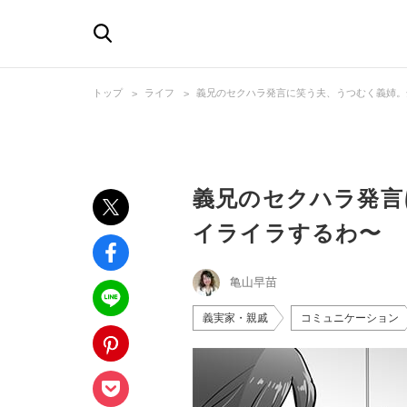
トップ
ライフ
義兄のセクハラ発言に笑う夫、うつむく義姉。
義兄のセクハラ発言
イライラするわ〜
亀山早苗
義実家・親戚
コミュニケーション