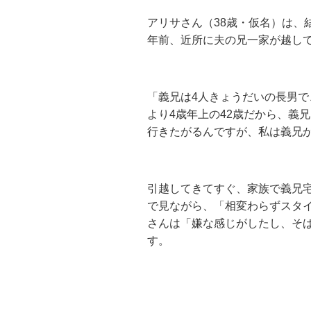
アリサさん（
38
歳・仮名）は、
年前、近所に夫の兄一家が越し
「義兄は
4
人きょうだいの長男で
より
4
歳年上の
42
歳だから、義兄
行きたがるんですが、私は義兄
引越してきてすぐ、家族で義兄
で見ながら、「相変わらずスタ
さんは「嫌な感じがしたし、そ
す。