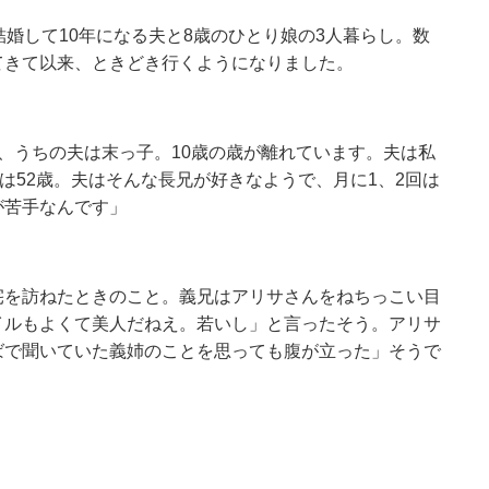
結婚して
10
年になる夫と
8
歳のひとり娘の
3
人暮らし。数
てきて以来、ときどき行くようになりました。
、うちの夫は末っ子。
10
歳の歳が離れています。夫は私
は
52
歳。夫はそんな長兄が好きなようで、月に
1、
2
回は
が苦手なんです」
宅を訪ねたときのこと。義兄はアリサさんをねちっこい目
イルもよくて美人だねえ。若いし」と言ったそう。アリサ
ばで聞いていた義姉のことを思っても腹が立った」そうで