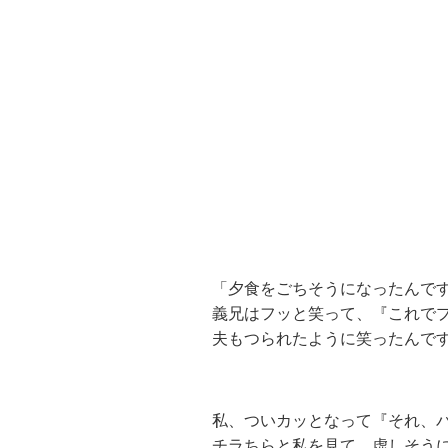
「夕食をごちそうになったんで
義兄はフッと笑って、『これで
夫もつられたように笑ったんで
私、ついカッとなって『それ、
チラちらと私を見て、虚しそう