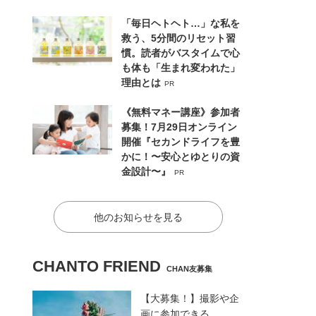
「毎日ヘトヘト…」な私を
救う、5分間のリセット習
慣。読者がバスタイムで心
も体も「生まれ変われた」
理由とは
PR
《無料マネー講座》参加者
募集！7月29日オンライン
開催『セカンドライフを豊
かに！〜安心とゆとりの資
金設計〜』
PR
他のお知らせを見る
CHANTO FRIEND
CHAN友募集
【大募集！】撮影や企
画に参加できる