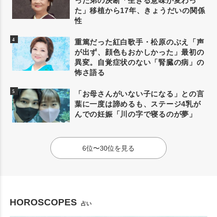
った弟の決断「生きる意味が変わっ
た」移植から17年、きょうだいの関係
性
重篤だった紅白歌手・松原のぶえ「声
が出ず、顔色もおかしかった」最初の
異変。自覚症状のない「腎臓の病」の
怖さ語る
「お母さんがいない子になる」との言
葉に一度は諦めるも、ステージ4乳が
んでの妊娠「川の字で寝るのが夢」
6位〜30位を見る
HOROSCOPES
占い