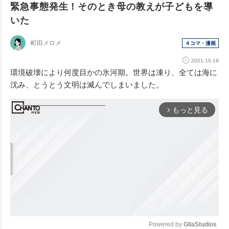
緊急事態発生！そのとき母の教えが子どもを導
いた
町田メロメ
４コマ・漫画
2021.10.19
環境破壊により何度目かの氷河期。世界は凍り、全ては海に
沈み、とうとう文明は滅んでしまいました。
もっと見る
arrow_forward_ios
Powered by 
GliaStudios