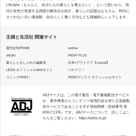
Lifestyle（ちゃんと、自分たちの暮らしを整えたい）」という想いから、現
代の女性が直面する課題や解決法を紹介。暮らしの話題はもちろん、時代に
そぐわない古い価値観、自分らしく働く方法なども積極的にシェアします。
主婦と生活社 関連サイト
週刊女性PRIME
web!ar
mEdel
PASH! PLUS
暮らしとおしゃれの編集室
日本×アウトドア【cazual】
LEON オフィシャルWebサイト
パチクリ！
コミックPASH！
PASH!ブックス オフィシャルサイト
ABJマークは、この電子書店・電子書籍配信サービス
が、著作権者からコンテンツ使用許諾を得た正規版配
信サービスであることを示す登録商標（登録番号 第
6091713号）です。ABJマークについて、詳しくはこ
ちらをご覧ください。
https://aebs.or.jp/