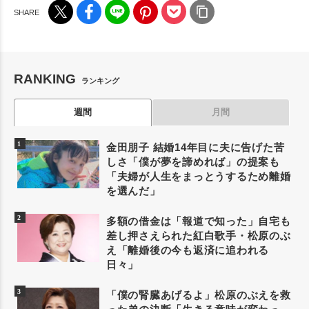
RANKING
ランキング
週間
月間
金田朋子 結婚14年目に夫に告げた苦
しさ「僕が夢を諦めれば」の提案も
「夫婦が人生をまっとうするため離婚
を選んだ」
多額の借金は「報道で知った」自宅も
差し押さえられた紅白歌手・松原のぶ
え「離婚後の今も返済に追われる
日々」
「僕の腎臓あげるよ」松原のぶえを救