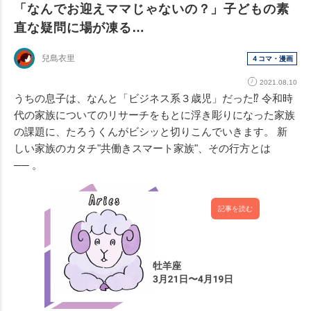
「なんでお迎えママじゃないの？」子どもの素
直な疑問に場が凍る…
兒島衣里
４コマ・漫画
2021.08.10
うちの息子は、なんと「ビジネス系３歳児」だった⁉︎ 令和時
代の家族についてのリサーチをもとに浮き彫りになった家族
の課題に、たろうくんがビシッと切りこんでいきます。 新
しい家族のカタチ"共働きスマート家族"、その行方とは
── 。
記事を読む