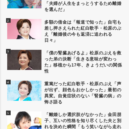
「夫婦が人生をまっとうするため離婚
を選んだ」
多額の借金は「報道で知った」自宅も
差し押さえられた紅白歌手・松原のぶ
え「離婚後の今も返済に追われる
日々」
「僕の腎臓あげるよ」松原のぶえを救
った弟の決断「生きる意味が変わっ
た」移植から17年、きょうだいの関係
性
重篤だった紅白歌手・松原のぶえ「声
が出ず、顔色もおかしかった」最初の
異変。自覚症状のない「腎臓の病」の
怖さ語る
「離婚しか選択肢がなかった」金田朋
子、互いの性格を知り尽くした夫と別
れを決めた瞬間「もう笑いながら走れ