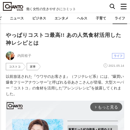
働く女性の生きやすさにコミット
ピ
ニュース
ビジネス
エンタメ
ヘルス
子育て
ライフ
やっぱりコストコ最高!! あの人気食材活用した
神レシピとは
内田裕子
ライフ
2021.05.14
コストコ
家事
以前放送された『ウワサのお客さま』（フジテレビ系）には、“爆買い
爆食フリーアナウンサー”と呼ばれる谷あさこさんが登場。大型スーパ
ー「コストコ」の食材を活用した“アレンジレシピ”を披露してくれま
した。
もっと見る
arrow_forward_ios