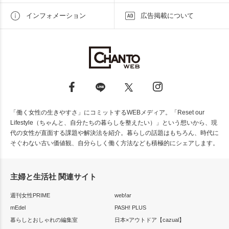
インフォメーション
広告掲載について
「働く女性の生きやすさ」にコミットするWEBメディア。「Reset our
Lifestyle（ちゃんと、自分たちの暮らしを整えたい）」という想いから、現
代の女性が直面する課題や解決法を紹介。暮らしの話題はもちろん、時代に
そぐわない古い価値観、自分らしく働く方法なども積極的にシェアします。
主婦と生活社 関連サイト
週刊女性PRIME
web!ar
mEdel
PASH! PLUS
暮らしとおしゃれの編集室
日本×アウトドア【cazual】