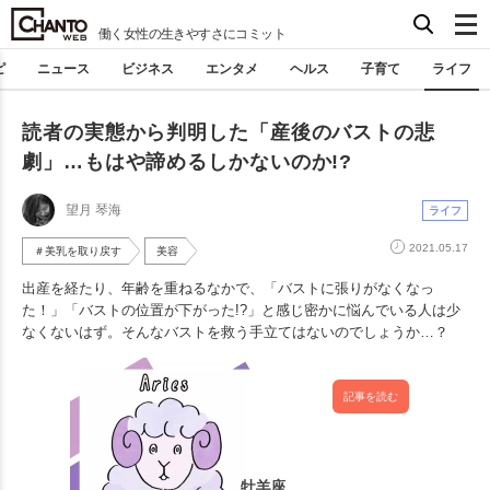
働く女性の生きやすさにコミット
ピ
ニュース
ビジネス
エンタメ
ヘルス
子育て
ライフ
読者の実態から判明した「産後のバストの悲
劇」…もはや諦めるしかないのか!?
望月 琴海
ライフ
2021.05.17
＃美乳を取り戻す
美容
出産を経たり、年齢を重ねるなかで、「バストに張りがなくなっ
た！」「バストの位置が下がった!?」と感じ密かに悩んでいる人は少
なくないはず。そんなバストを救う手立てはないのでしょうか…？
記事を読む