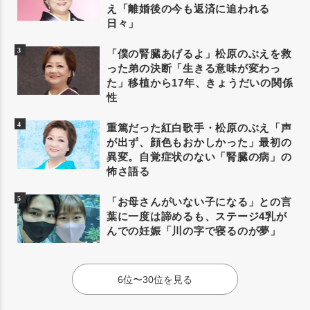
え「離婚後の今も返済に追われる
日々」
「僕の腎臓あげるよ」松原のぶえを救
った弟の決断「生きる意味が変わっ
た」移植から17年、きょうだいの関係
性
重篤だった紅白歌手・松原のぶえ「声
が出ず、顔色もおかしかった」最初の
異変。自覚症状のない「腎臓の病」の
怖さ語る
「お母さんがいない子になる」との言
葉に一度は諦めるも、ステージ4乳が
んでの妊娠「川の字で寝るのが夢」
6位〜30位を見る