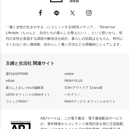
「働く女性の生きやすさ」にコミットするWEBメディア。「Reset our
Lifestyle（ちゃんと、自分たちの暮らしを整えたい）」という想いから、現
代の女性が直面する課題や解決法を紹介。暮らしの話題はもちろん、時代に
そぐわない古い価値観、自分らしく働く方法なども積極的にシェアします。
主婦と生活社 関連サイト
週刊女性PRIME
web!ar
mEdel
PASH! PLUS
暮らしとおしゃれの編集室
日本×アウトドア【cazual】
LEON オフィシャルWebサイト
パチクリ！
コミックPASH！
PASH!ブックス オフィシャルサイト
ABJマークは、この電子書店・電子書籍配信サービス
が、著作権者からコンテンツ使用許諾を得た正規版配