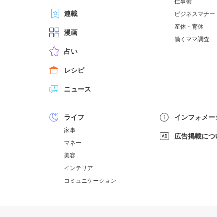
仕事術
連載
ビジネスマナー
産休・育休
漫画
働くママ調査
占い
レシピ
ニュース
ライフ
インフォメー
家事
広告掲載につ
マネー
美容
インテリア
コミュニケーション