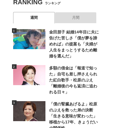
RANKING
ランキング
週間
月間
金田朋子 結婚14年目に夫に
告げた苦しさ「僕が夢を諦
めれば」の提案も「夫婦が
人生をまっとうするため離
婚を選んだ」
多額の借金は「報道で知っ
た」自宅も差し押さえられ
た紅白歌手・松原のぶえ
「離婚後の今も返済に追わ
れる日々」
「僕の腎臓あげるよ」松原
のぶえを救った弟の決断
「生きる意味が変わった」
移植から17年、きょうだい