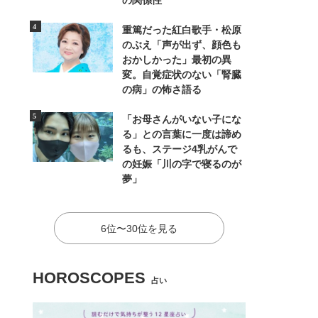
の関係性
重篤だった紅白歌手・松原
のぶえ「声が出ず、顔色も
おかしかった」最初の異
変。自覚症状のない「腎臓
の病」の怖さ語る
「お母さんがいない子にな
る」との言葉に一度は諦め
るも、ステージ4乳がんで
の妊娠「川の字で寝るのが
夢」
6位〜30位を見る
HOROSCOPES
占い