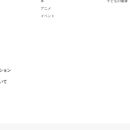
本
子どもの健康
アニメ
イベント
ション
いて