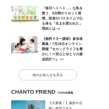
「毎日ヘトヘト…」な私を
救う、5分間のリセット習
慣。読者がバスタイムで心
も体も「生まれ変われた」
理由とは
PR
《無料マネー講座》参加者
募集！7月29日オンライン
開催『セカンドライフを豊
かに！〜安心とゆとりの資
金設計〜』
PR
他のお知らせを見る
CHANTO FRIEND
CHAN友募集
【大募集！】撮影や企
画に参加できる