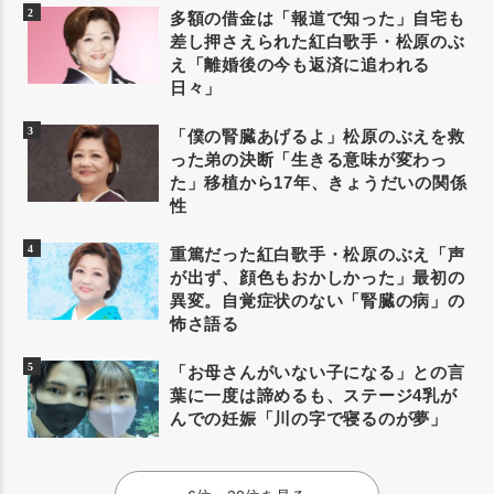
多額の借金は「報道で知った」自宅も
差し押さえられた紅白歌手・松原のぶ
え「離婚後の今も返済に追われる
日々」
「僕の腎臓あげるよ」松原のぶえを救
った弟の決断「生きる意味が変わっ
た」移植から17年、きょうだいの関係
性
重篤だった紅白歌手・松原のぶえ「声
が出ず、顔色もおかしかった」最初の
異変。自覚症状のない「腎臓の病」の
怖さ語る
「お母さんがいない子になる」との言
葉に一度は諦めるも、ステージ4乳が
んでの妊娠「川の字で寝るのが夢」