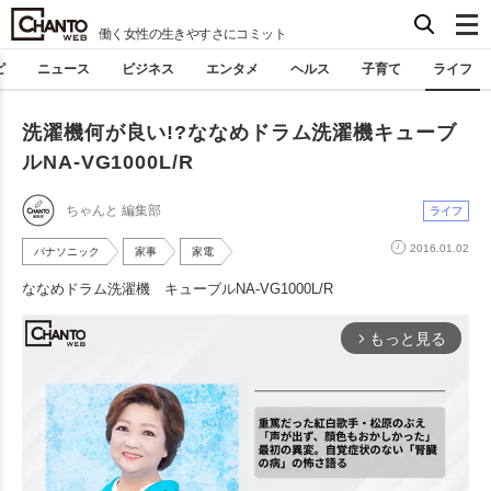
働く女性の生きやすさにコミット
ピ
ニュース
ビジネス
エンタメ
ヘルス
子育て
ライフ
洗濯機何が良い!?ななめドラム洗濯機キューブ
ルNA-VG1000L/R
ちゃんと 編集部
ライフ
2016.01.02
パナソニック
家事
家電
ななめドラム洗濯機 キューブルNA-VG1000L/R
もっと見る
arrow_forward_ios