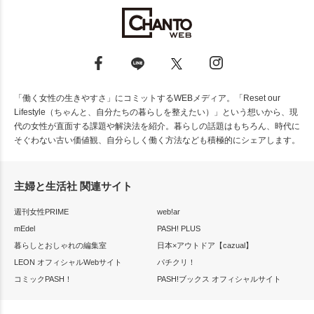
「働く女性の生きやすさ」にコミットするWEBメディア。「Reset our
Lifestyle（ちゃんと、自分たちの暮らしを整えたい）」という想いから、現
代の女性が直面する課題や解決法を紹介。暮らしの話題はもちろん、時代に
そぐわない古い価値観、自分らしく働く方法なども積極的にシェアします。
主婦と生活社 関連サイト
週刊女性PRIME
web!ar
mEdel
PASH! PLUS
暮らしとおしゃれの編集室
日本×アウトドア【cazual】
LEON オフィシャルWebサイト
パチクリ！
コミックPASH！
PASH!ブックス オフィシャルサイト