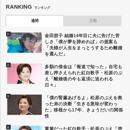
RANKING
ランキング
週間
月間
金田朋子 結婚14年目に夫に告げた苦
しさ「僕が夢を諦めれば」の提案も
「夫婦が人生をまっとうするため離婚
を選んだ」
多額の借金は「報道で知った」自宅も
差し押さえられた紅白歌手・松原のぶ
え「離婚後の今も返済に追われる
日々」
「僕の腎臓あげるよ」松原のぶえを救
った弟の決断「生きる意味が変わっ
た」移植から17年、きょうだいの関係
性
重篤だった紅白歌手・松原のぶえ「声