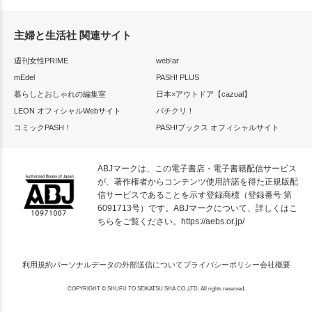
主婦と生活社 関連サイト
週刊女性PRIME
web!ar
mEdel
PASH! PLUS
暮らしとおしゃれの編集室
日本×アウトドア【cazual】
LEON オフィシャルWebサイト
パチクリ！
コミックPASH！
PASH!ブックス オフィシャルサイト
ABJマークは、この電子書店・電子書籍配信サービス
が、著作権者からコンテンツ使用許諾を得た正規版配
信サービスであることを示す登録商標（登録番号 第
6091713号）です。ABJマークについて、詳しくはこ
ちらをご覧ください。
https://aebs.or.jp/
利用規約
パーソナルデータの外部送信について
プライバシーポリシー
会社概要
COPYRIGHT © SHUFU TO SEIKATSU SHA CO.,LTD. All rights reserved.