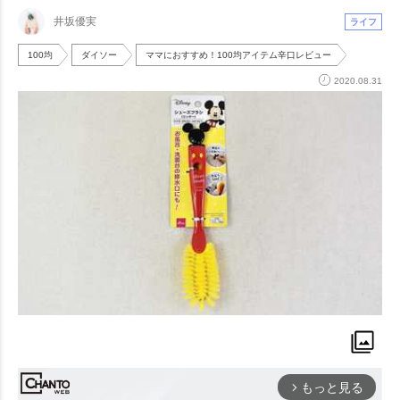
井坂優実
ライフ
100均
ダイソー
ママにおすすめ！100均アイテム辛口レビュー
2020.08.31
もっと見る
arrow_forward_ios