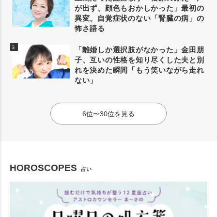
が出ず、顔色もおかしかった」最初の
異変。自覚症状のない「腎臓の病」の
怖さ語る
「離婚しか選択肢がなかった」金田朋
子、互いの性格を知り尽くした夫と別
れを決めた瞬間「もう笑いながら走れ
ない」
6位〜30位を見る
HOROSCOPES
占い