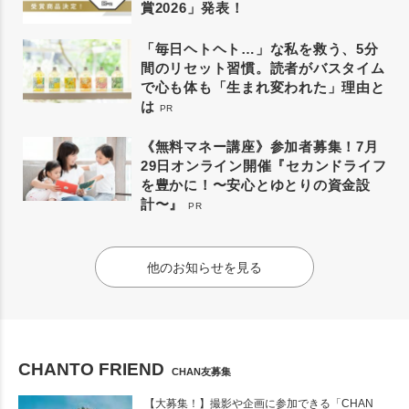
賞2026」発表！
「毎日ヘトヘト…」な私を救う、5分
間のリセット習慣。読者がバスタイム
で心も体も「生まれ変われた」理由と
は
PR
《無料マネー講座》参加者募集！7月
29日オンライン開催『セカンドライフ
を豊かに！〜安心とゆとりの資金設
計〜』
PR
他のお知らせを見る
CHANTO FRIEND
CHAN友募集
【大募集！】撮影や企画に参加できる「CHAN