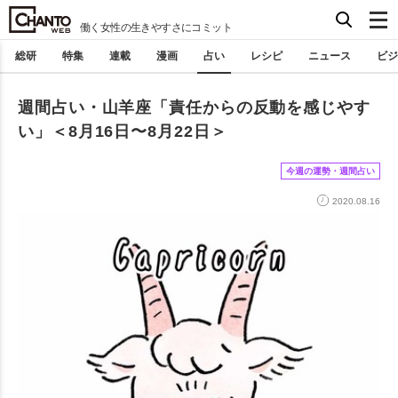
働く女性の生きやすさにコミット
総研
特集
連載
漫画
占い
レシピ
ニュース
ビジ
週間占い・山羊座「責任からの反動を感じやす
い」＜8月16日〜8月22日＞
今週の運勢・週間占い
2020.08.16