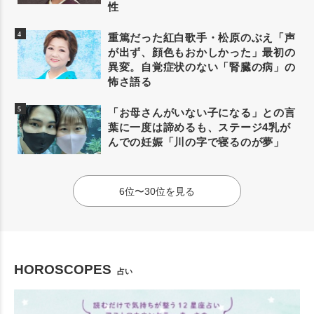
性
重篤だった紅白歌手・松原のぶえ「声
が出ず、顔色もおかしかった」最初の
異変。自覚症状のない「腎臓の病」の
怖さ語る
「お母さんがいない子になる」との言
葉に一度は諦めるも、ステージ4乳が
んでの妊娠「川の字で寝るのが夢」
6位〜30位を見る
HOROSCOPES
占い