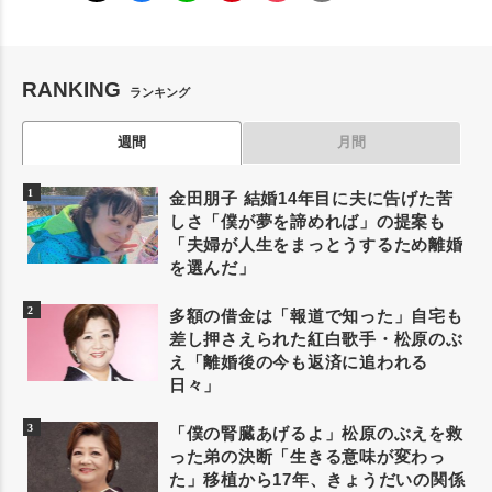
RANKING
ランキング
週間
月間
金田朋子 結婚14年目に夫に告げた苦
しさ「僕が夢を諦めれば」の提案も
「夫婦が人生をまっとうするため離婚
を選んだ」
多額の借金は「報道で知った」自宅も
差し押さえられた紅白歌手・松原のぶ
え「離婚後の今も返済に追われる
日々」
「僕の腎臓あげるよ」松原のぶえを救
った弟の決断「生きる意味が変わっ
た」移植から17年、きょうだいの関係