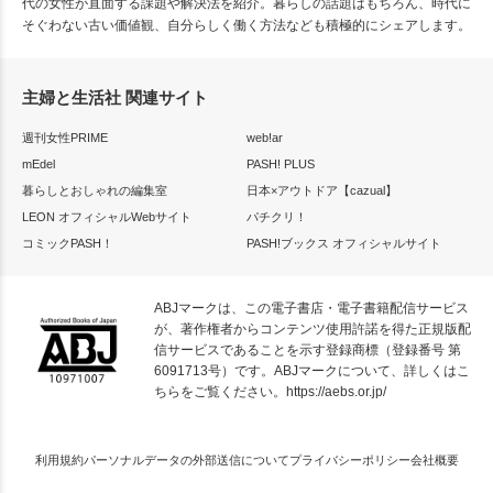
代の女性が直面する課題や解決法を紹介。暮らしの話題はもちろん、時代に
そぐわない古い価値観、自分らしく働く方法なども積極的にシェアします。
主婦と生活社 関連サイト
週刊女性PRIME
web!ar
mEdel
PASH! PLUS
暮らしとおしゃれの編集室
日本×アウトドア【cazual】
LEON オフィシャルWebサイト
パチクリ！
コミックPASH！
PASH!ブックス オフィシャルサイト
ABJマークは、この電子書店・電子書籍配信サービス
が、著作権者からコンテンツ使用許諾を得た正規版配
信サービスであることを示す登録商標（登録番号 第
6091713号）です。ABJマークについて、詳しくはこ
ちらをご覧ください。
https://aebs.or.jp/
利用規約
パーソナルデータの外部送信について
プライバシーポリシー
会社概要