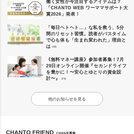
働く女性が今注目するアイテムは？
「CHANTO WEB ワーママサポート大
賞2026」発表！
「毎日ヘトヘト…」な私を救う、5分
間のリセット習慣。読者がバスタイム
で心も体も「生まれ変われた」理由と
は
PR
《無料マネー講座》参加者募集！7月
29日オンライン開催『セカンドライフ
を豊かに！〜安心とゆとりの資金設
計〜』
PR
他のお知らせを見る
CHANTO FRIEND
CHAN友募集