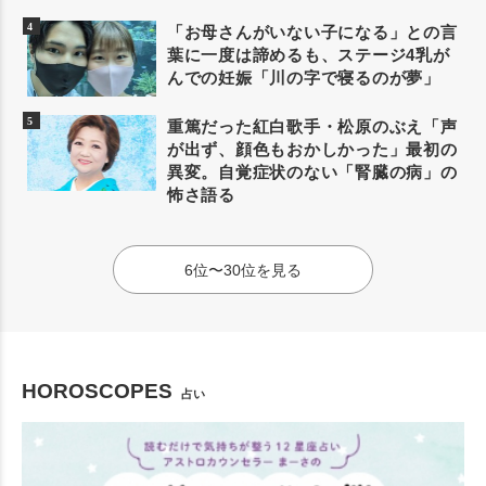
「お母さんがいない子になる」との言
葉に一度は諦めるも、ステージ4乳が
んでの妊娠「川の字で寝るのが夢」
重篤だった紅白歌手・松原のぶえ「声
が出ず、顔色もおかしかった」最初の
異変。自覚症状のない「腎臓の病」の
怖さ語る
6位〜30位を見る
HOROSCOPES
占い