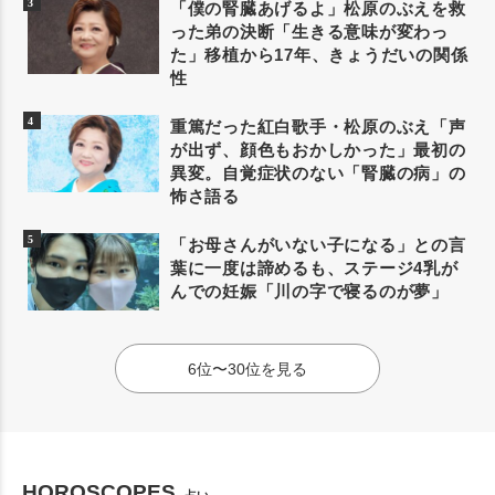
「僕の腎臓あげるよ」松原のぶえを救
った弟の決断「生きる意味が変わっ
た」移植から17年、きょうだいの関係
性
重篤だった紅白歌手・松原のぶえ「声
が出ず、顔色もおかしかった」最初の
異変。自覚症状のない「腎臓の病」の
怖さ語る
「お母さんがいない子になる」との言
葉に一度は諦めるも、ステージ4乳が
んでの妊娠「川の字で寝るのが夢」
6位〜30位を見る
HOROSCOPES