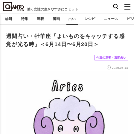
働く女性の生きやすさにコミット
総研
特集
連載
漫画
占い
レシピ
ニュース
ビジ
週間占い・牡羊座「よいものをキャッチする感
覚が光る時」＜6月14日〜6月20日＞
今週の運勢・週間占い
2020.06.14