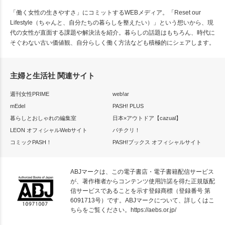
「働く女性の生きやすさ」にコミットするWEBメディア。「Reset our
Lifestyle（ちゃんと、自分たちの暮らしを整えたい）」という想いから、現
代の女性が直面する課題や解決法を紹介。暮らしの話題はもちろん、時代に
そぐわない古い価値観、自分らしく働く方法なども積極的にシェアします。
主婦と生活社 関連サイト
週刊女性PRIME
web!ar
mEdel
PASH! PLUS
暮らしとおしゃれの編集室
日本×アウトドア【cazual】
LEON オフィシャルWebサイト
パチクリ！
コミックPASH！
PASH!ブックス オフィシャルサイト
ABJマークは、この電子書店・電子書籍配信サービス
が、著作権者からコンテンツ使用許諾を得た正規版配
信サービスであることを示す登録商標（登録番号 第
6091713号）です。ABJマークについて、詳しくはこ
ちらをご覧ください。
https://aebs.or.jp/