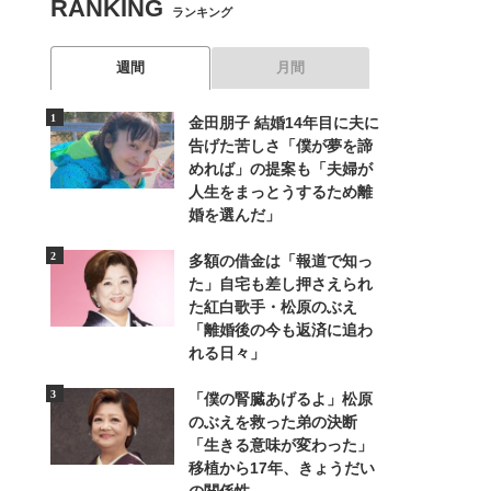
RANKING
ランキング
週間
月間
金田朋子 結婚14年目に夫に
告げた苦しさ「僕が夢を諦
めれば」の提案も「夫婦が
人生をまっとうするため離
婚を選んだ」
多額の借金は「報道で知っ
た」自宅も差し押さえられ
た紅白歌手・松原のぶえ
「離婚後の今も返済に追わ
れる日々」
「僕の腎臓あげるよ」松原
のぶえを救った弟の決断
「生きる意味が変わった」
移植から17年、きょうだい