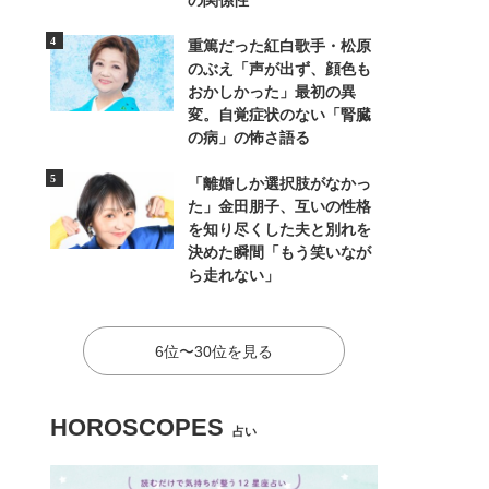
の関係性
重篤だった紅白歌手・松原
のぶえ「声が出ず、顔色も
おかしかった」最初の異
変。自覚症状のない「腎臓
の病」の怖さ語る
「離婚しか選択肢がなかっ
た」金田朋子、互いの性格
を知り尽くした夫と別れを
決めた瞬間「もう笑いなが
ら走れない」
6位〜30位を見る
HOROSCOPES
占い