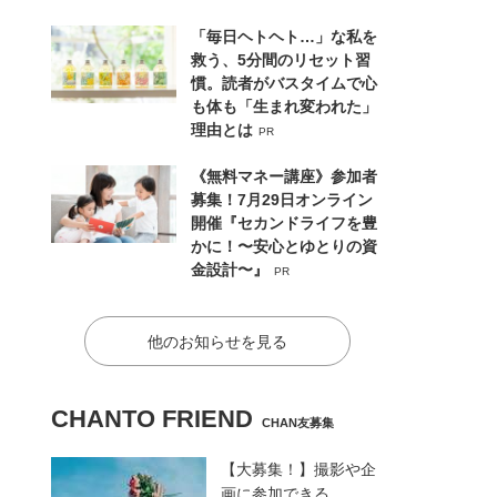
「毎日ヘトヘト…」な私を
救う、5分間のリセット習
慣。読者がバスタイムで心
も体も「生まれ変われた」
理由とは
PR
《無料マネー講座》参加者
募集！7月29日オンライン
開催『セカンドライフを豊
かに！〜安心とゆとりの資
金設計〜』
PR
他のお知らせを見る
CHANTO FRIEND
CHAN友募集
【大募集！】撮影や企
画に参加できる