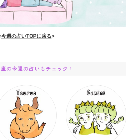
<
今週の
占いTOPに戻る
>
星座の今週の占いもチェック！