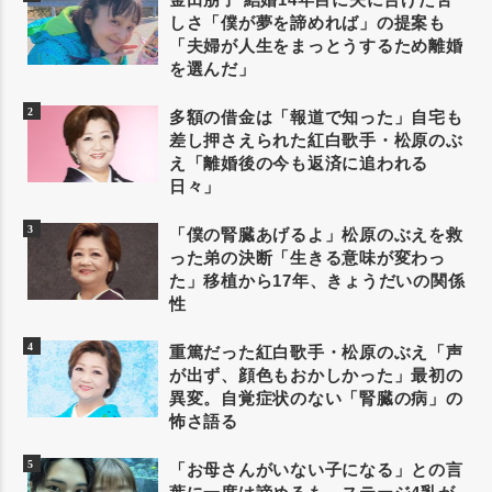
しさ「僕が夢を諦めれば」の提案も
「夫婦が人生をまっとうするため離婚
を選んだ」
多額の借金は「報道で知った」自宅も
差し押さえられた紅白歌手・松原のぶ
え「離婚後の今も返済に追われる
日々」
「僕の腎臓あげるよ」松原のぶえを救
った弟の決断「生きる意味が変わっ
た」移植から17年、きょうだいの関係
性
重篤だった紅白歌手・松原のぶえ「声
が出ず、顔色もおかしかった」最初の
異変。自覚症状のない「腎臓の病」の
怖さ語る
「お母さんがいない子になる」との言