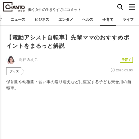
働く女性の生きやすさにコミット
ピ
ニュース
ビジネス
エンタメ
ヘルス
子育て
ライフ
【電動アシスト自転車】先輩ママのおすすめポ
イントをまるっと解説
高谷 みえこ
子育て
2020.05.03
グッズ
保育園や幼稚園・習い事の送り迎えなどに重宝する子ども乗せ用の自
転車。