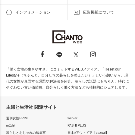
インフォメーション
広告掲載について
「働く女性の生きやすさ」にコミットするWEBメディア。「Reset our
Lifestyle（ちゃんと、自分たちの暮らしを整えたい）」という想いから、現
代の女性が直面する課題や解決法を紹介。暮らしの話題はもちろん、時代に
そぐわない古い価値観、自分らしく働く方法なども積極的にシェアします。
主婦と生活社 関連サイト
週刊女性PRIME
web!ar
mEdel
PASH! PLUS
暮らしとおしゃれの編集室
日本×アウトドア【cazual】