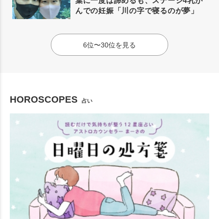
葉に一度は諦めるも、ステージ4乳が
んでの妊娠「川の字で寝るのが夢」
6位〜30位を見る
HOROSCOPES
占い