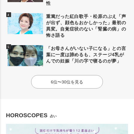
性
重篤だった紅白歌手・松原のぶえ「声
が出ず、顔色もおかしかった」最初の
異変。自覚症状のない「腎臓の病」の
怖さ語る
「お母さんがいない子になる」との言
葉に一度は諦めるも、ステージ4乳が
んでの妊娠「川の字で寝るのが夢」
6位〜30位を見る
HOROSCOPES
占い