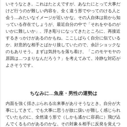
いそうなとき。これはたとえですが、あなたにとって大事だ
けど行うのが難しい内容を、全く違う形でやってのける人と
会う…みたいなイメージが近いかな。その人自体は前から知
っている存在でしょうが、最近自分の中で「それをやるのが
いかに難しいか」、浮き彫りになってきたところに、再接近
するきっかけがあるのかもね。ここしばらく自分に似ている
か、好意的な相手とばかり接していたので、余計ショックな
のもありそう。まずは気持ちを落ち着け、「このモヤモヤの
原因は…つまりなんだろう？」を考えてみて。冷静な対応が
よさそうです。
ちなみに…魚座・男性の運勢は
内面を強く揺さぶられる出来事がありそうなとき。自分が大
事にしてきて、でも大事に思うが故に扱いが難しく感じられ
ていたものに、全然違う形で（しかも遙かに容易に）飛び込
んでくるものがあるのかな。その対象＆相手に反発を覚えつ