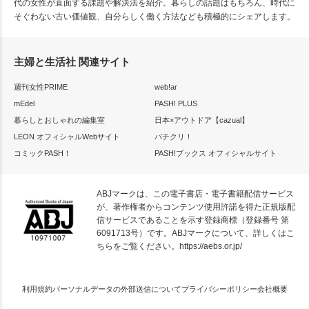
代の女性が直面する課題や解決法を紹介。暮らしの話題はもちろん、時代に
そぐわない古い価値観、自分らしく働く方法なども積極的にシェアします。
主婦と生活社 関連サイト
週刊女性PRIME
web!ar
mEdel
PASH! PLUS
暮らしとおしゃれの編集室
日本×アウトドア【cazual】
LEON オフィシャルWebサイト
パチクリ！
コミックPASH！
PASH!ブックス オフィシャルサイト
ABJマークは、この電子書店・電子書籍配信サービス
が、著作権者からコンテンツ使用許諾を得た正規版配
信サービスであることを示す登録商標（登録番号 第
6091713号）です。ABJマークについて、詳しくはこ
ちらをご覧ください。
https://aebs.or.jp/
利用規約
パーソナルデータの外部送信について
プライバシーポリシー
会社概要