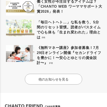
働く女性が今注目するアイテムは？
「CHANTO WEB ワーママサポート大
賞2026」発表！
「毎日ヘトヘト…」な私を救う、5分
間のリセット習慣。読者がバスタイム
で心も体も「生まれ変われた」理由と
は
PR
《無料マネー講座》参加者募集！7月
29日オンライン開催『セカンドライフ
を豊かに！〜安心とゆとりの資金設
計〜』
PR
他のお知らせを見る
CHANTO FRIEND
CHAN友募集