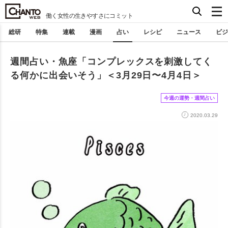
働く女性の生きやすさにコミット
総研
特集
連載
漫画
占い
レシピ
ニュース
ビジ
週間占い・魚座「コンプレックスを刺激してく
る何かに出会いそう」＜3月29日〜4月4日＞
今週の運勢・週間占い
2020.03.29