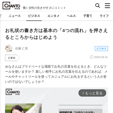
働く女性の生きやすさにコミット
ピ
ニュース
ビジネス
エンタメ
ヘルス
子育て
ライフ
お礼状の書き方は基本の「4つの流れ」を押さえ
るところからはじめよう
佐藤 仁美
ビジネス
2020.03.31
仕事術
みなさんはプライベートな場面でお礼の言葉を伝えるとき、どんなツ
ールを使いますか？ 親しい相手にお礼の言葉を伝えるのであれば、メ
ールやチャットツールを使ってカジュアルにお礼をするという人が多
いのではないでしょうか？
もっと見る
arrow_forward_ios