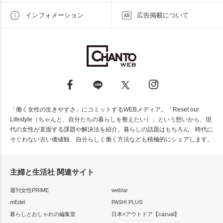
インフォメーション
広告掲載について
「働く女性の生きやすさ」にコミットするWEBメディア。「Reset our
Lifestyle（ちゃんと、自分たちの暮らしを整えたい）」という想いから、現
代の女性が直面する課題や解決法を紹介。暮らしの話題はもちろん、時代に
そぐわない古い価値観、自分らしく働く方法なども積極的にシェアします。
主婦と生活社 関連サイト
週刊女性PRIME
web!ar
mEdel
PASH! PLUS
暮らしとおしゃれの編集室
日本×アウトドア【cazual】