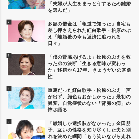
「夫婦が人生をまっとうするため離婚
を選んだ」
多額の借金は「報道で知った」自宅も
差し押さえられた紅白歌手・松原のぶ
え「離婚後の今も返済に追われる
日々」
「僕の腎臓あげるよ」松原のぶえを救
った弟の決断「生きる意味が変わっ
た」移植から17年、きょうだいの関係
性
重篤だった紅白歌手・松原のぶえ「声
が出ず、顔色もおかしかった」最初の
異変。自覚症状のない「腎臓の病」の
怖さ語る
「離婚しか選択肢がなかった」金田朋
子、互いの性格を知り尽くした夫と別
れを決めた瞬間「もう笑いながら走れ