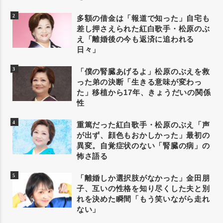
多額の借金は「報道で知った」自宅も
差し押さえられた紅白歌手・松原のぶ
え「離婚後の今も返済に追われる
日々」
「僕の腎臓あげるよ」松原のぶえを救
った弟の決断「生きる意味が変わっ
た」移植から17年、きょうだいの関係
性
重篤だった紅白歌手・松原のぶえ「声
が出ず、顔色もおかしかった」最初の
異変。自覚症状のない「腎臓の病」の
怖さ語る
「離婚しか選択肢がなかった」金田朋
子、互いの性格を知り尽くした夫と別
れを決めた瞬間「もう笑いながら走れ
ない」