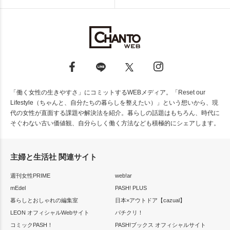
「働く女性の生きやすさ」にコミットするWEBメディア。「Reset our
Lifestyle（ちゃんと、自分たちの暮らしを整えたい）」という想いから、現
代の女性が直面する課題や解決法を紹介。暮らしの話題はもちろん、時代に
そぐわない古い価値観、自分らしく働く方法なども積極的にシェアします。
主婦と生活社 関連サイト
週刊女性PRIME
web!ar
mEdel
PASH! PLUS
暮らしとおしゃれの編集室
日本×アウトドア【cazual】
LEON オフィシャルWebサイト
パチクリ！
コミックPASH！
PASH!ブックス オフィシャルサイト