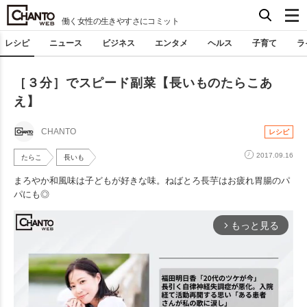
働く女性の生きやすさにコミット
レシピ
ニュース
ビジネス
エンタメ
ヘルス
子育て
ラ
［３分］でスピード副菜【長いものたらこあ
え】
CHANTO
レシピ
2017.09.16
たらこ
長いも
まろやか和風味は子どもが好きな味。ねばとろ長芋はお疲れ胃腸のパ
パにも◎
もっと見る
arrow_forward_ios