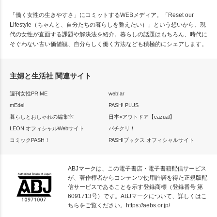
「働く女性の生きやすさ」にコミットするWEBメディア。「Reset our
Lifestyle（ちゃんと、自分たちの暮らしを整えたい）」という想いから、現
代の女性が直面する課題や解決法を紹介。暮らしの話題はもちろん、時代に
そぐわない古い価値観、自分らしく働く方法なども積極的にシェアします。
主婦と生活社 関連サイト
週刊女性PRIME
web!ar
mEdel
PASH! PLUS
暮らしとおしゃれの編集室
日本×アウトドア【cazual】
LEON オフィシャルWebサイト
パチクリ！
コミックPASH！
PASH!ブックス オフィシャルサイト
ABJマークは、この電子書店・電子書籍配信サービス
が、著作権者からコンテンツ使用許諾を得た正規版配
信サービスであることを示す登録商標（登録番号 第
6091713号）です。ABJマークについて、詳しくはこ
ちらをご覧ください。
https://aebs.or.jp/