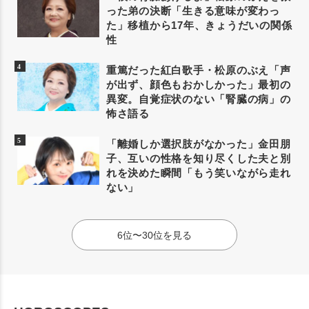
った弟の決断「生きる意味が変わっ
た」移植から17年、きょうだいの関係
性
重篤だった紅白歌手・松原のぶえ「声
が出ず、顔色もおかしかった」最初の
異変。自覚症状のない「腎臓の病」の
怖さ語る
「離婚しか選択肢がなかった」金田朋
子、互いの性格を知り尽くした夫と別
れを決めた瞬間「もう笑いながら走れ
ない」
6位〜30位を見る