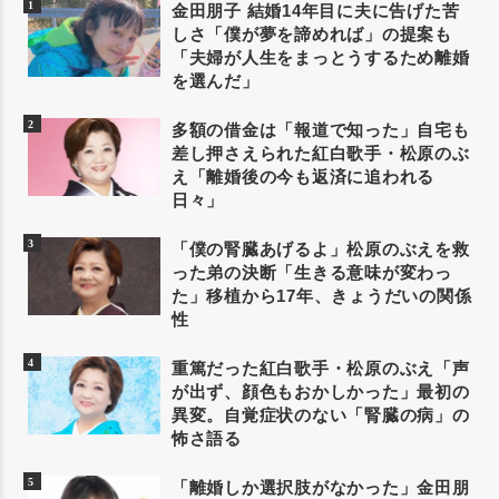
金田朋子 結婚14年目に夫に告げた苦
しさ「僕が夢を諦めれば」の提案も
「夫婦が人生をまっとうするため離婚
を選んだ」
多額の借金は「報道で知った」自宅も
差し押さえられた紅白歌手・松原のぶ
え「離婚後の今も返済に追われる
日々」
「僕の腎臓あげるよ」松原のぶえを救
った弟の決断「生きる意味が変わっ
た」移植から17年、きょうだいの関係
性
重篤だった紅白歌手・松原のぶえ「声
が出ず、顔色もおかしかった」最初の
異変。自覚症状のない「腎臓の病」の
怖さ語る
「離婚しか選択肢がなかった」金田朋