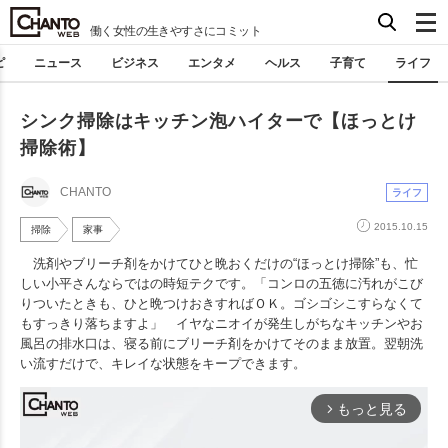
働く女性の生きやすさにコミット
ピ
ニュース
ビジネス
エンタメ
ヘルス
子育て
ライフ
シンク掃除はキッチン泡ハイターで【ほっとけ
掃除術】
CHANTO
ライフ
2015.10.15
掃除
家事
洗剤やブリーチ剤をかけてひと晩おくだけの“ほっとけ掃除”も、忙
しい小平さんならではの時短テクです。「コンロの五徳に汚れがこび
りついたときも、ひと晩つけおきすればＯＫ。ゴシゴシこすらなくて
もすっきり落ちますよ」 イヤなニオイが発生しがちなキッチンやお
風呂の排水口は、寝る前にブリーチ剤をかけてそのまま放置。翌朝洗
い流すだけで、キレイな状態をキープできます。
もっと見る
arrow_forward_ios