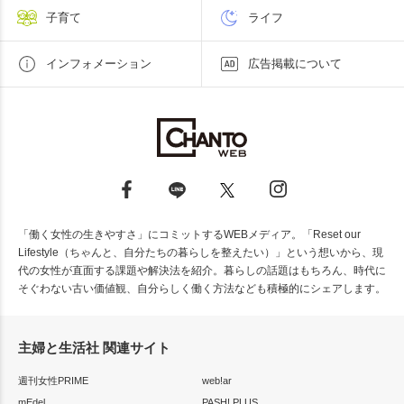
子育て
ライフ
インフォメーション
広告掲載について
「働く女性の生きやすさ」にコミットするWEBメディア。「Reset our
Lifestyle（ちゃんと、自分たちの暮らしを整えたい）」という想いから、現
代の女性が直面する課題や解決法を紹介。暮らしの話題はもちろん、時代に
そぐわない古い価値観、自分らしく働く方法なども積極的にシェアします。
主婦と生活社 関連サイト
週刊女性PRIME
web!ar
mEdel
PASH! PLUS