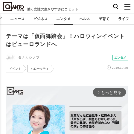
働く女性の生きやすさにコミット
ピ
ニュース
ビジネス
エンタメ
ヘルス
子育て
ライフ
テーマは「仮面舞踏会」！ハロウィンイベント
はピューロランドへ
タナカシノブ
エンタメ
2019.10.26
イベント
ハローキティ
もっと見る
arrow_forward_ios