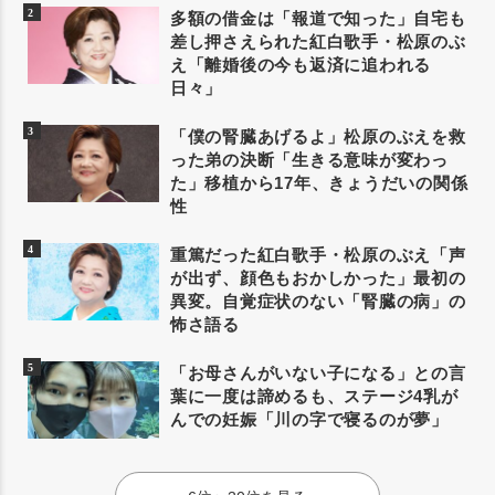
多額の借金は「報道で知った」自宅も
差し押さえられた紅白歌手・松原のぶ
え「離婚後の今も返済に追われる
日々」
「僕の腎臓あげるよ」松原のぶえを救
った弟の決断「生きる意味が変わっ
た」移植から17年、きょうだいの関係
性
重篤だった紅白歌手・松原のぶえ「声
が出ず、顔色もおかしかった」最初の
異変。自覚症状のない「腎臓の病」の
怖さ語る
「お母さんがいない子になる」との言
葉に一度は諦めるも、ステージ4乳が
んでの妊娠「川の字で寝るのが夢」