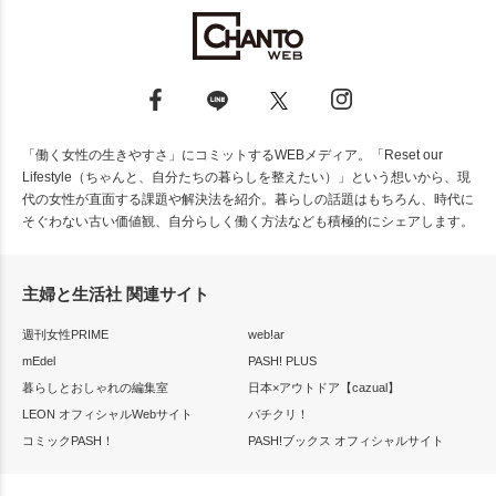
「働く女性の生きやすさ」にコミットするWEBメディア。「Reset our
Lifestyle（ちゃんと、自分たちの暮らしを整えたい）」という想いから、現
代の女性が直面する課題や解決法を紹介。暮らしの話題はもちろん、時代に
そぐわない古い価値観、自分らしく働く方法なども積極的にシェアします。
主婦と生活社 関連サイト
週刊女性PRIME
web!ar
mEdel
PASH! PLUS
暮らしとおしゃれの編集室
日本×アウトドア【cazual】
LEON オフィシャルWebサイト
パチクリ！
コミックPASH！
PASH!ブックス オフィシャルサイト