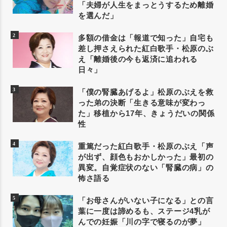
「夫婦が人生をまっとうするため離婚
を選んだ」
多額の借金は「報道で知った」自宅も
差し押さえられた紅白歌手・松原のぶ
え「離婚後の今も返済に追われる
日々」
「僕の腎臓あげるよ」松原のぶえを救
った弟の決断「生きる意味が変わっ
た」移植から17年、きょうだいの関係
性
重篤だった紅白歌手・松原のぶえ「声
が出ず、顔色もおかしかった」最初の
異変。自覚症状のない「腎臓の病」の
怖さ語る
「お母さんがいない子になる」との言
葉に一度は諦めるも、ステージ4乳が
んでの妊娠「川の字で寝るのが夢」