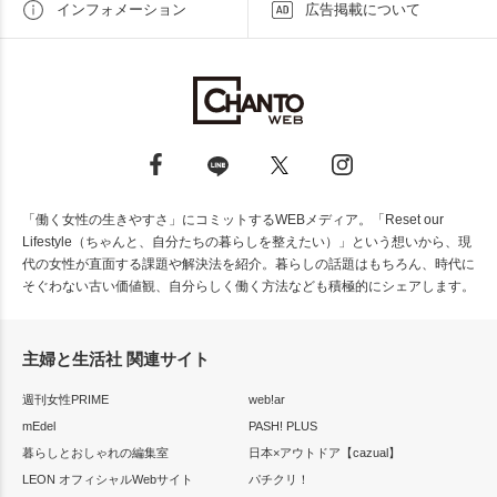
インフォメーション
広告掲載について
「働く女性の生きやすさ」にコミットするWEBメディア。「Reset our
Lifestyle（ちゃんと、自分たちの暮らしを整えたい）」という想いから、現
代の女性が直面する課題や解決法を紹介。暮らしの話題はもちろん、時代に
そぐわない古い価値観、自分らしく働く方法なども積極的にシェアします。
主婦と生活社 関連サイト
週刊女性PRIME
web!ar
mEdel
PASH! PLUS
暮らしとおしゃれの編集室
日本×アウトドア【cazual】
LEON オフィシャルWebサイト
パチクリ！