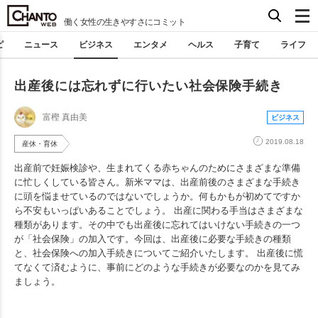
働く女性の生きやすさにコミット
ピ
ニュース
ビジネス
エンタメ
ヘルス
子育て
ライフ
出産後には忘れずに行いたい社会保険手続き
富樫 真由美
ビジネス
2019.08.18
産休・育休
出産前で妊娠検診や、生まれてくる赤ちゃんのためにさまざまな準備
に忙しくしている皆さん。新米ママは、出産前後のさまざまな手続き
に頭を悩ませているのではないでしょうか。何もかもが初めてですか
ら不安もいっぱいあることでしょう。 出産に関わる手当はさまざまな
種類があります。その中でも出産後に忘れてはいけない手続きの一つ
が「社会保険」の加入です。今回は、出産後に必要な手続きの種類
と、社会保険への加入手続きについてご紹介いたします。 出産後に慌
てなくて済むように、事前にどのような手続きが必要なのかを見てみ
ましょう。