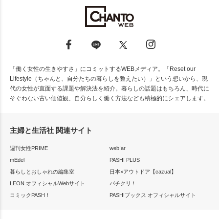
「働く女性の生きやすさ」にコミットするWEBメディア。「Reset our
Lifestyle（ちゃんと、自分たちの暮らしを整えたい）」という想いから、現
代の女性が直面する課題や解決法を紹介。暮らしの話題はもちろん、時代に
そぐわない古い価値観、自分らしく働く方法なども積極的にシェアします。
主婦と生活社 関連サイト
週刊女性PRIME
web!ar
mEdel
PASH! PLUS
暮らしとおしゃれの編集室
日本×アウトドア【cazual】
LEON オフィシャルWebサイト
パチクリ！
コミックPASH！
PASH!ブックス オフィシャルサイト