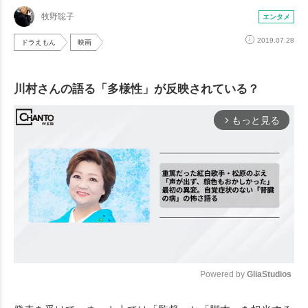
牧野聡子
エンタメ
2019.07.28
ドラえもん
映画
川村さんの語る「多様性」が反映されている？
もっと見る
arrow_forward_ios
Powered by 
GliaStudios
Mute