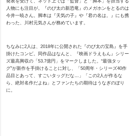
発表を受けて、ネット上では「監督」と「脚本」を担当する
人物にも注目が。『のび太の新恐竜』のメガホンをとるのは
今井一暁さん。脚本は『天気の子』や『君の名は。』にも携
わった、川村元気さんが務めています。
ちなみに2人は、2018年に公開された『のび太の宝島』を手
掛けたコンビ。同作品はなんと、『映画ドラえもん』シリー
ズ最高興収の「53.7億円」をマークしました。“最強タッ
グ”が新作を手掛けることに対し、「50周年・シリーズ40作
品目とあって、すごいタッグだな…」「この2人が作るな
ら、絶対名作だよね」とファンたちの期待はうなぎのぼり
に。