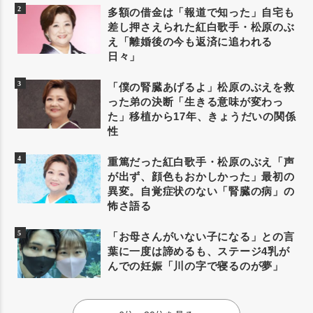
多額の借金は「報道で知った」自宅も
差し押さえられた紅白歌手・松原のぶ
え「離婚後の今も返済に追われる
日々」
「僕の腎臓あげるよ」松原のぶえを救
った弟の決断「生きる意味が変わっ
た」移植から17年、きょうだいの関係
性
重篤だった紅白歌手・松原のぶえ「声
が出ず、顔色もおかしかった」最初の
異変。自覚症状のない「腎臓の病」の
怖さ語る
「お母さんがいない子になる」との言
葉に一度は諦めるも、ステージ4乳が
んでの妊娠「川の字で寝るのが夢」