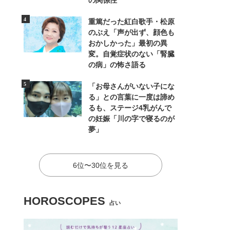
の関係性
重篤だった紅白歌手・松原
のぶえ「声が出ず、顔色も
おかしかった」最初の異
変。自覚症状のない「腎臓
の病」の怖さ語る
「お母さんがいない子にな
る」との言葉に一度は諦め
るも、ステージ4乳がんで
の妊娠「川の字で寝るのが
夢」
6位〜30位を見る
HOROSCOPES
占い