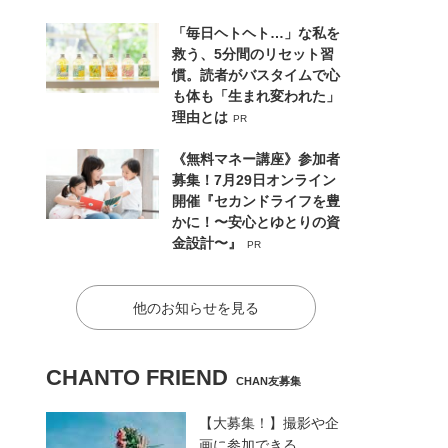
「毎日ヘトヘト…」な私を
救う、5分間のリセット習
慣。読者がバスタイムで心
も体も「生まれ変われた」
理由とは
PR
《無料マネー講座》参加者
募集！7月29日オンライン
開催『セカンドライフを豊
かに！〜安心とゆとりの資
金設計〜』
PR
他のお知らせを見る
CHANTO FRIEND
CHAN友募集
【大募集！】撮影や企
画に参加できる