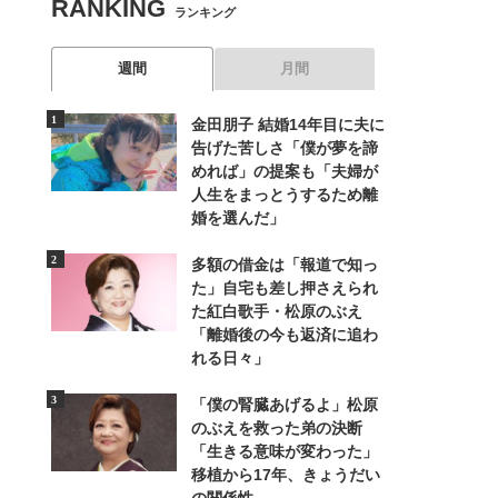
RANKING
ランキング
週間
月間
金田朋子 結婚14年目に夫に
告げた苦しさ「僕が夢を諦
めれば」の提案も「夫婦が
人生をまっとうするため離
婚を選んだ」
多額の借金は「報道で知っ
た」自宅も差し押さえられ
た紅白歌手・松原のぶえ
「離婚後の今も返済に追わ
れる日々」
「僕の腎臓あげるよ」松原
のぶえを救った弟の決断
「生きる意味が変わった」
移植から17年、きょうだい