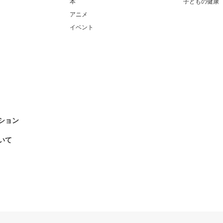
本
子どもの健康
アニメ
イベント
ション
いて