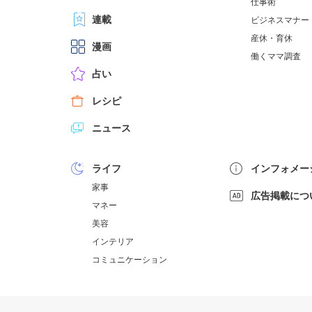
仕事術
連載
ビジネスマナー
産休・育休
漫画
働くママ調査
占い
レシピ
ニュース
ライフ
インフォメー
家事
広告掲載につ
マネー
美容
インテリア
コミュニケーション