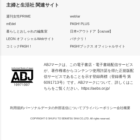
主婦と生活社 関連サイト
週刊女性PRIME
web!ar
mEdel
PASH! PLUS
暮らしとおしゃれの編集室
日本×アウトドア【cazual】
LEON オフィシャルWebサイト
パチクリ！
コミックPASH！
PASH!ブックス オフィシャルサイト
ABJマークは、この電子書店・電子書籍配信サービス
が、著作権者からコンテンツ使用許諾を得た正規版配
信サービスであることを示す登録商標（登録番号 第
6091713号）です。ABJマークについて、詳しくはこ
ちらをご覧ください。
https://aebs.or.jp/
利用規約
パーソナルデータの外部送信について
プライバシーポリシー
会社概要
COPYRIGHT © SHUFU TO SEIKATSU SHA CO.,LTD. All rights reserved.