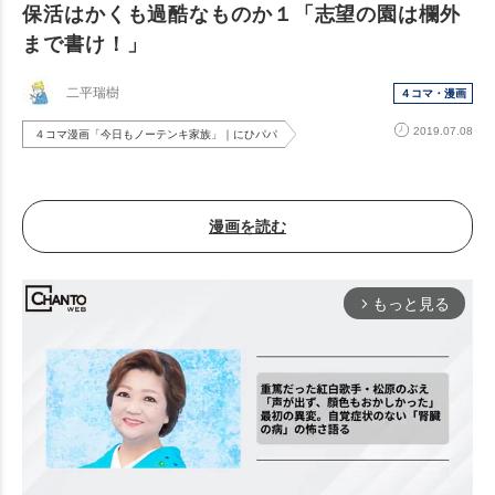
保活はかくも過酷なものか１「志望の園は欄外
まで書け！」
二平瑞樹
４コマ・漫画
2019.07.08
４コマ漫画「今日もノーテンキ家族」｜にひパパ
漫画を読む
もっと見る
arrow_forward_ios