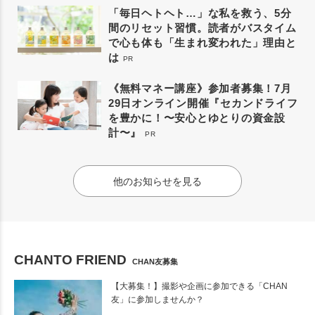
「毎日ヘトヘト…」な私を救う、5分
間のリセット習慣。読者がバスタイム
で心も体も「生まれ変われた」理由と
は
PR
《無料マネー講座》参加者募集！7月
29日オンライン開催『セカンドライフ
を豊かに！〜安心とゆとりの資金設
計〜』
PR
他のお知らせを見る
CHANTO FRIEND
CHAN友募集
【大募集！】撮影や企画に参加できる「CHAN
友」に参加しませんか？