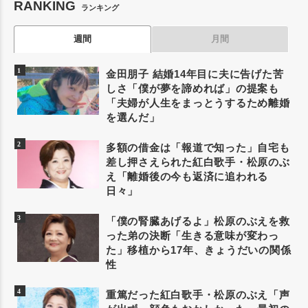
RANKING
ランキング
週間
月間
金田朋子 結婚14年目に夫に告げた苦
しさ「僕が夢を諦めれば」の提案も
「夫婦が人生をまっとうするため離婚
を選んだ」
多額の借金は「報道で知った」自宅も
差し押さえられた紅白歌手・松原のぶ
え「離婚後の今も返済に追われる
日々」
「僕の腎臓あげるよ」松原のぶえを救
った弟の決断「生きる意味が変わっ
た」移植から17年、きょうだいの関係
性
重篤だった紅白歌手・松原のぶえ「声