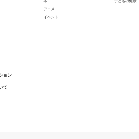
本
子どもの健康
アニメ
イベント
ション
いて