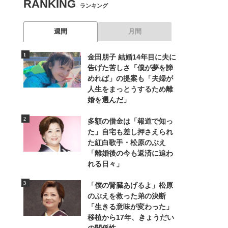
RANKING
ランキング
週間
月間
金田朋子 結婚14年目に夫に
告げた苦しさ「僕が夢を諦
めれば」の提案も「夫婦が
人生をまっとうするため離
婚を選んだ」
多額の借金は「報道で知っ
た」自宅も差し押さえられ
た紅白歌手・松原のぶえ
「離婚後の今も返済に追わ
れる日々」
「僕の腎臓あげるよ」松原
のぶえを救った弟の決断
「生きる意味が変わった」
移植から17年、きょうだい