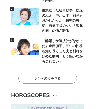
の関係性
重篤だった紅白歌手・松原
のぶえ「声が出ず、顔色も
おかしかった」最初の異
変。自覚症状のない「腎臓
の病」の怖さ語る
「離婚しか選択肢がなかっ
た」金田朋子、互いの性格
を知り尽くした夫と別れを
決めた瞬間「もう笑いなが
ら走れない」
6位〜30位を見る
HOROSCOPES
占い