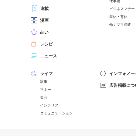
仕事術
連載
ビジネスマナー
産休・育休
漫画
働くママ調査
占い
レシピ
ニュース
ライフ
インフォメー
家事
広告掲載につ
マネー
美容
インテリア
コミュニケーション