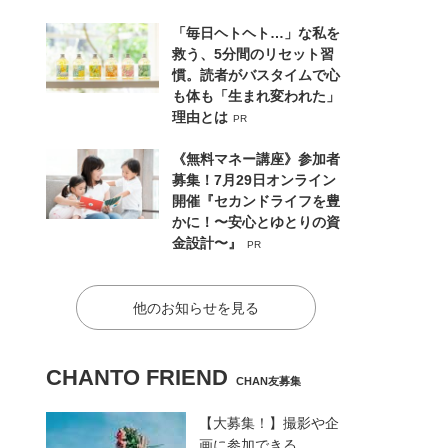
「毎日ヘトヘト…」な私を
救う、5分間のリセット習
慣。読者がバスタイムで心
も体も「生まれ変われた」
理由とは
PR
《無料マネー講座》参加者
募集！7月29日オンライン
開催『セカンドライフを豊
かに！〜安心とゆとりの資
金設計〜』
PR
他のお知らせを見る
CHANTO FRIEND
CHAN友募集
【大募集！】撮影や企
画に参加できる